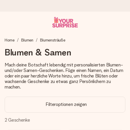
Heute bestellt, in 1 Werktag verschickt
Home
Blumen
Blumensträuße
Wir bereiten dein Geschenk sorgfältig vor und schicken es
blitzschnell – damit du es genau zum richtigen Zeitpunkt
Blumen & Samen
überreichen kannst, wenn es am meisten zählt.
Mach deine Botschaft lebendig mit personalisierten Blumen-
und/oder Samen-Geschenken. Füge einen Namen, ein Datum
oder ein paar herzliche Worte hinzu, um frische Blüten oder
4,8 (basierend auf +15.000 Bewertungen)
wachsende Geschenke zu etwas ganz Persönlichem zu
Unsere Geschenke begeistern. Kunden bewerten uns mit
machen.
4,8 bei Google Reviews (Gesamtergebnis aller Länder, in
die wir versenden).
Filteroptionen zeigen
2
Geschenke
Mit Liebe gemacht, im Handumdrehen