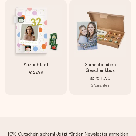
Erstelle etwas Einzigartiges in wenigen Schritten – mit
ihrem Namen, deinem Foto oder einer Nachricht von
Herzen. Kein Stress, nur pure Liebe für den perfekten
Moment.
Anzuchtset
Samenbomben
Geschenkbox
€ 27,99
ab
€ 17,99
2
Varianten
10% Gutschein sichern! Jetzt für den Newsletter anmelden