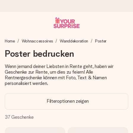
Heute bestellt, in 1 Werktag verschickt
Home
Wohnaccessoires
Wanddekoration
Poster
Wir bereiten dein Geschenk sorgfältig vor und schicken es
blitzschnell – damit du es genau zum richtigen Zeitpunkt
Poster bedrucken
überreichen kannst, wenn es am meisten zählt.
Wenn jemand deiner Liebsten in Rente geht, haben wir
Geschenke zur Rente, um dies zu feiern! Alle
Rentnergeschenke können mit Foto, Text & Namen
4,8 (basierend auf +15.000 Bewertungen)
personalisiert werden.
Unsere Geschenke begeistern. Kunden bewerten uns mit
4,8 bei Google Reviews (Gesamtergebnis aller Länder, in
die wir versenden).
Filteroptionen zeigen
37
Geschenke
Mit Liebe gemacht, im Handumdrehen