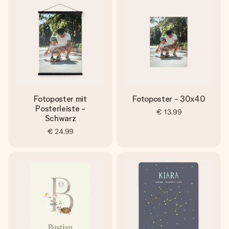
Erstelle etwas Einzigartiges in wenigen Schritten – mit
ihrem Namen, deinem Foto oder einer Nachricht von
Herzen. Kein Stress, nur pure Liebe für den perfekten
Moment.
Fotoposter mit
Fotoposter - 30x40
Posterleiste -
€ 13,99
Schwarz
€ 24,99