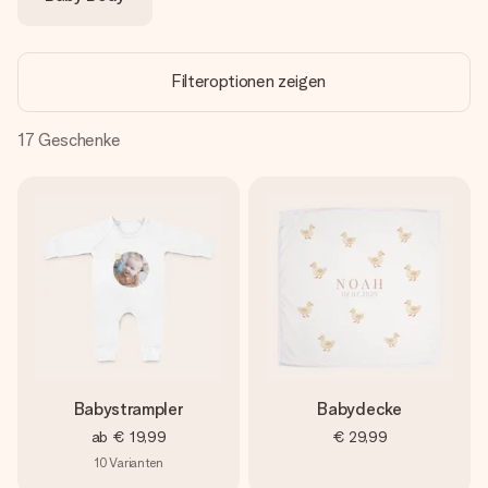
Erstelle etwas Einzigartiges in wenigen Schritten – mit
ihrem Namen, deinem Foto oder einer Nachricht von
Herzen. Kein Stress, nur pure Liebe für den perfekten
Moment.
Filteroptionen zeigen
17
Geschenke
Babystrampler
Babydecke
ab
€ 19,99
€ 29,99
10
Varianten