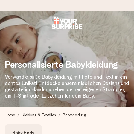
Heute bestellt, in 1 Werktag verschickt
Wir bereiten dein Geschenk sorgfältig vor und schicken es
blitzschnell – damit du es genau zum richtigen Zeitpunkt
überreichen kannst, wenn es am meisten zählt.
Personalisierte Babykleidung
Verwandle süße Babykleidung mit Foto und Text in ein
4,8 (basierend auf +15.000 Bewertungen)
echtes Unikat! Entdecke unsere niedlichen Designs und
Unsere Geschenke begeistern. Kunden bewerten uns mit
gestalte im Handumdrehen deinen eigenen Strampler,
4,8 bei Google Reviews (Gesamtergebnis aller Länder, in
ein T-Shirt oder Lätzchen für dein Baby.
die wir versenden).
Home
Kleidung & Textilien
Babykleidung
Mit Liebe gemacht, im Handumdrehen
Baby Body