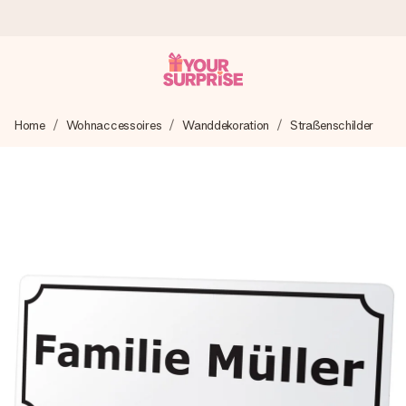
Heute bestellt, in 1 Werktag verschickt
Home
Wohnaccessoires
Wanddekoration
Straßenschilder
Wir bereiten dein Geschenk sorgfältig vor und schicken es
blitzschnell – damit du es genau zum richtigen Zeitpunkt
überreichen kannst, wenn es am meisten zählt.
4,8 (basierend auf +15.000 Bewertungen)
Unsere Geschenke begeistern. Kunden bewerten uns mit
4,8 bei Google Reviews (Gesamtergebnis aller Länder, in
die wir versenden).
Mit Liebe gemacht, im Handumdrehen