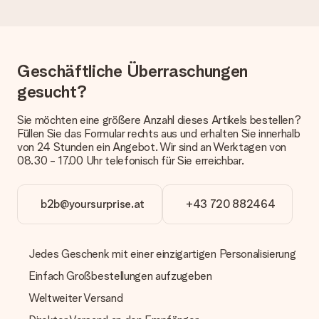
Geschenk erhalten?
Die aktuelle Lieferzeit steht jeweils auf der Produktseite bei
dem Geschenk vermeldet. Du kannst darauf vertrauen, dass
eine fristgerechte Lieferung durch unsere Lieferdienste
erfolgt.
Geschäftliche Überraschungen
Welche Lieferoptionen stehen zur Verfügung?
gesucht?
Derzeit können wir (noch) keine verschiedenen Lieferoptionen
anbieten. Das Geschenk, das bestellt wird, wird als Paket oder
Sie möchten eine größere Anzahl dieses Artikels bestellen?
Päckchen versendet. Möchtest du wissen, ob es als Paket
Füllen Sie das Formular rechts aus und erhalten Sie innerhalb
oder Päckchen geliefert wird, kontaktiere bitte unseren
von 24 Stunden ein Angebot. Wir sind an Werktagen von
Kundenservice.
08.30 - 17.00 Uhr telefonisch für Sie erreichbar.
Zahlung
Wie kann ich meine Bestellung bezahlen?
b2b@yoursurprise.at
+43 720 882464
Wir bieten die folgenden Zahlungsoptionen an: Vorauskasse
mit normaler Überweisung, Sofortüberweisung, Paypal,
Kreditkarte oder auf Rechnung über Klarna. Bei einer
Jedes Geschenk mit einer einzigartigen Personalisierung
manuellen Überweisung verlängert sich die Lieferzeit des
Geschenks jedoch um 3 Werktage.
Einfach Großbestellungen aufzugeben
Geschenk empfangen
Weltweiter Versand
Was, wenn das Geschenk meine Erwartungen nicht