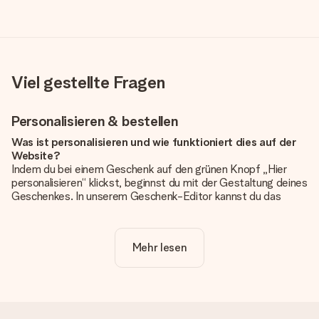
Viel gestellte Fragen
Personalisieren & bestellen
Was ist personalisieren und wie funktioniert dies auf der
Website?
Indem du bei einem Geschenk auf den grünen Knopf „Hier
personalisieren“ klickst, beginnst du mit der Gestaltung deines
Geschenkes. In unserem Geschenk-Editor kannst du das
Geschenk komplett nach Wunsch mit deinem eigenen Foto
und/oder Text gestalten. Wenn du möchtest, wählst du auch
noch eines unserer angebotenen Designs, um deinem
Mehr lesen
Geschenk die perfekte Ausstrahlung zu verleihen.
Ist die Personalisierung im Preis enthalten?
Der auf der Website angezeigte Preis ist inklusive der
Personalisierung. So ist und bleibt es übersichtlich!