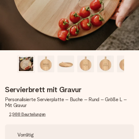
Erstelle etwas Einzigartiges in wenigen Schritten – mit
ihrem Namen, deinem Foto oder einer Nachricht von
Herzen. Kein Stress, nur pure Liebe für den perfekten
Moment.
Servierbrett mit Gravur
Personalisierte Servierplatte – Buche – Rund – Größe L –
Mit Gravur
2,988
Beurteilungen
Vorrätig