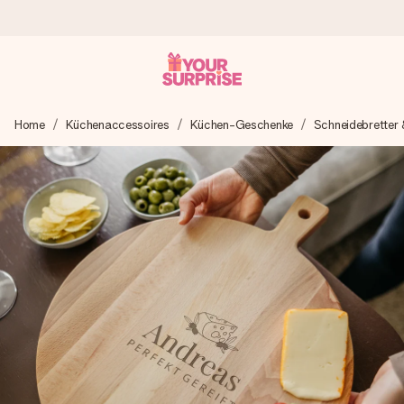
Heute bestellt, in 1 Werktag verschickt
Home
Küchenaccessoires
Küchen-Geschenke
Schneidebretter 
Wir bereiten dein Geschenk sorgfältig vor und schicken es
blitzschnell – damit du es genau zum richtigen Zeitpunkt
überreichen kannst, wenn es am meisten zählt.
4,8 (basierend auf +15.000 Bewertungen)
Unsere Geschenke begeistern. Kunden bewerten uns mit
4,8 bei Google Reviews (Gesamtergebnis aller Länder, in
die wir versenden).
Mit Liebe gemacht, im Handumdrehen