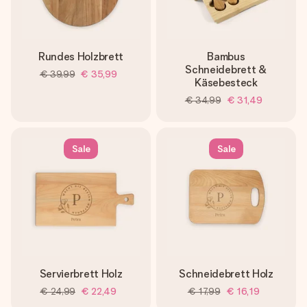
Rundes Holzbrett
Bambus
Schneidebrett &
€ 39,99
€ 35,99
Käsebesteck
€ 34,99
€ 31,49
Sale
Sale
Servierbrett Holz
Schneidebrett Holz
€ 24,99
€ 22,49
€ 17,99
€ 16,19