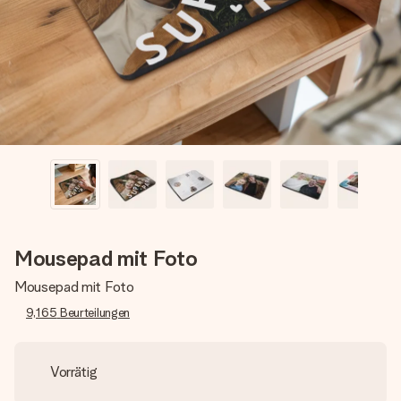
Erstelle etwas Einzigartiges in wenigen Schritten – mit
ihrem Namen, deinem Foto oder einer Nachricht von
Herzen. Kein Stress, nur pure Liebe für den perfekten
Moment.
Mousepad mit Foto
Mousepad mit Foto
9,165
Beurteilungen
Vorrätig