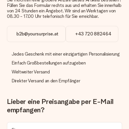
Füllen Sie das Formular rechts aus und erhalten Sie innerhalb
Zahlung
von 24 Stunden ein Angebot. Wir sind an Werktagen von
Wie kann ich meine Bestellung bezahlen?
08.30 - 17.00 Uhr telefonisch für Sie erreichbar.
Wir bieten die folgenden Zahlungsoptionen an: Vorauskasse
mit normaler Überweisung, Sofortüberweisung, Paypal,
Kreditkarte oder auf Rechnung über Klarna. Bei einer
b2b@yoursurprise.at
+43 720 882464
manuellen Überweisung verlängert sich die Lieferzeit des
Geschenks jedoch um 3 Werktage.
Jedes Geschenk mit einer einzigartigen Personalisierung
Geschenk empfangen
Einfach Großbestellungen aufzugeben
Was, wenn das Geschenk meine Erwartungen nicht
erfüllt?
Weltweiter Versand
Sollte das Geschenk wider Erwarten deine Erwartungen nicht
erfüllen, bitten wir dich, unseren Kundenservice zu
Direkter Versand an den Empfänger
kontaktieren. Dort wird dir umgehend ein passender
Lösungsvorschlag unterbreitet.
Lieber eine Preisangabe per E-Mail
Wird die Rechnung mit der Bestellung mitverschickt?
Alle Lieferungen erfolgen ohne Rechnung und/oder
empfangen?
Lieferschein. Die Rechnung zu deiner Bestellung erhältst du
zeitgleich mit der Bestätigungsmail und kannst sie jederzeit in
deinem MySurprise Account einsehen. Du kannst das