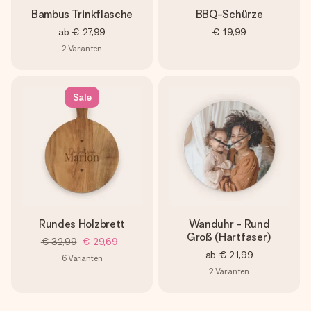
Bambus Trinkflasche
BBQ-Schürze
ab
€ 27,99
€ 19,99
2
Varianten
Sale
Rundes Holzbrett
Wanduhr - Rund
Groß (Hartfaser)
€ 32,99
€ 29,69
ab
€ 21,99
6
Varianten
2
Varianten