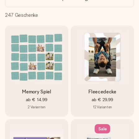
Erstelle etwas Einzigartiges in wenigen Schritten – mit
ihrem Namen, deinem Foto oder einer Nachricht von
Herzen. Kein Stress, nur pure Liebe für den perfekten
247
Geschenke
Moment.
Memory Spiel
Fleecedecke
ab
€ 14,99
ab
€ 29,99
2
Varianten
12
Varianten
Sale