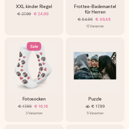
XXL kinder Riegel
Frottee-Bademantel
für Herren
€ 27,99
€ 24,99
€ 54,99
€ 49,49
12
Varianten
Sale
Fotosocken
Puzzle
€ 17,99
€ 16,16
ab
€ 17,99
3
Varianten
5
Varianten