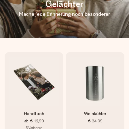
Gelächter
Mache jede Erinnerung noch besonderer
Handtuch
Weinkühler
ab
€ 12,99
€ 24,99
5
Varianten