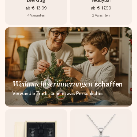
Bierkrug
Teddybär
ab
€ 13,99
ab
€ 17,99
4
Varianten
2
Varianten
Weihnachtserinnerungen
schaffen
Verwandle Tradition in etwas Persönliches