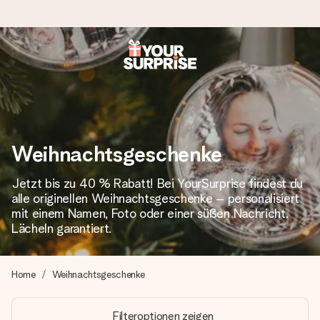
Heute bestellt, in 1 Werktag verschickt
Wir bereiten dein Geschenk sorgfältig vor und schicken es
blitzschnell – damit du es genau zum richtigen Zeitpunkt
überreichen kannst, wenn es am meisten zählt.
Weihnachtsgeschenke
Jetzt bis zu 40 % Rabatt! Bei YourSurprise findest du
4,8 (basierend auf +15.000 Bewertungen)
alle originellen Weihnachtsgeschenke – personalisiert
Unsere Geschenke begeistern. Kunden bewerten uns mit
mit einem Namen, Foto oder einer süßen Nachricht.
4,8 bei Google Reviews (Gesamtergebnis aller Länder, in
Lächeln garantiert.
die wir versenden).
Home
Weihnachtsgeschenke
Mit Liebe gemacht, im Handumdrehen
Filteroptionen zeigen