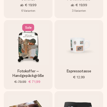
ab
€ 19,99
ab
€ 19,99
6
Varianten
3
Varianten
Sale
Fotokoffer –
Espressotasse
Handgepäckgröße
€ 12,99
€ 79,99
€ 71,99