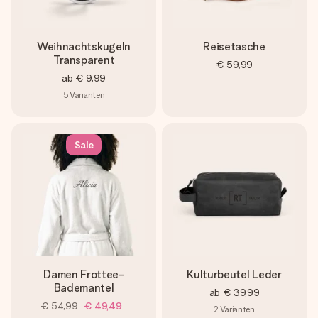
Weihnachtskugeln
Reisetasche
Transparent
€ 59,99
ab
€ 9,99
5
Varianten
Sale
Damen Frottee-
Kulturbeutel Leder
Bademantel
ab
€ 39,99
€ 54,99
€ 49,49
2
Varianten