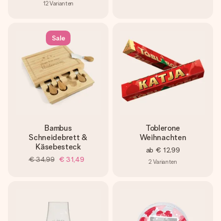
12
Varianten
Sale
Bambus
Toblerone
Schneidebrett &
Weihnachten
Käsebesteck
ab
€ 12,99
€ 34,99
€ 31,49
2
Varianten