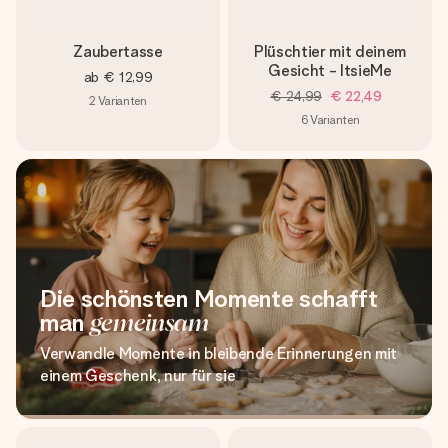
Zaubertasse
Plüschtier mit deinem
Gesicht - ItsieMe
ab
€ 12,99
€ 24,99
€ 22,49
2
Varianten
6
Varianten
Die schönsten Momente schafft
man
gemeinsam
Verwandle Momente in bleibende Erinnerungen mit
einem Geschenk, nur für sie