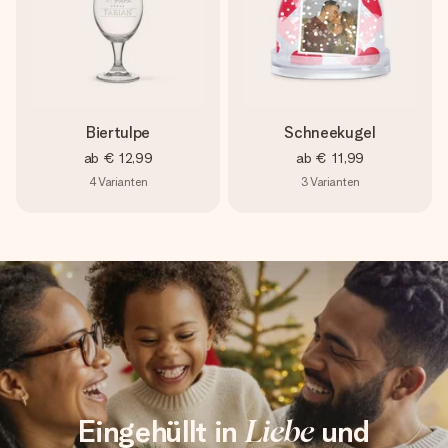
Biertulpe
Schneekugel
ab
€ 12,99
ab
€ 11,99
4
Varianten
3
Varianten
Eingehüllt in
Liebe
und