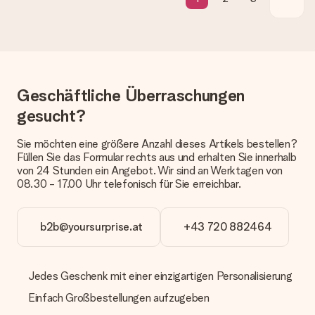
Die aktuelle Lieferzeit steht jeweils auf der Produktseite bei
dem Geschenk vermeldet. Du kannst darauf vertrauen, dass
eine fristgerechte Lieferung durch unsere Lieferdienste
erfolgt.
Welche Lieferoptionen stehen zur Verfügung?
Derzeit können wir (noch) keine verschiedenen Lieferoptionen
Geschäftliche Überraschungen
anbieten. Das Geschenk, das bestellt wird, wird als Paket oder
gesucht?
Päckchen versendet. Möchtest du wissen, ob es als Paket
oder Päckchen geliefert wird, kontaktiere bitte unseren
Kundenservice.
Sie möchten eine größere Anzahl dieses Artikels bestellen?
Füllen Sie das Formular rechts aus und erhalten Sie innerhalb
Zahlung
von 24 Stunden ein Angebot. Wir sind an Werktagen von
08.30 - 17.00 Uhr telefonisch für Sie erreichbar.
Wie kann ich meine Bestellung bezahlen?
Wir bieten die folgenden Zahlungsoptionen an: Vorauskasse
mit normaler Überweisung, Sofortüberweisung, Paypal,
b2b@yoursurprise.at
+43 720 882464
Kreditkarte oder auf Rechnung über Klarna. Bei einer
manuellen Überweisung verlängert sich die Lieferzeit des
Geschenks jedoch um 3 Werktage.
Jedes Geschenk mit einer einzigartigen Personalisierung
Geschenk empfangen
Einfach Großbestellungen aufzugeben
Was, wenn das Geschenk meine Erwartungen nicht