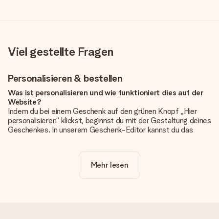
Viel gestellte Fragen
Personalisieren & bestellen
Was ist personalisieren und wie funktioniert dies auf der
Website?
Indem du bei einem Geschenk auf den grünen Knopf „Hier
personalisieren“ klickst, beginnst du mit der Gestaltung deines
Geschenkes. In unserem Geschenk-Editor kannst du das
Geschenk komplett nach Wunsch mit deinem eigenen Foto
und/oder Text gestalten. Wenn du möchtest, wählst du auch
noch eines unserer angebotenen Designs, um deinem
Mehr lesen
Geschenk die perfekte Ausstrahlung zu verleihen.
Ist die Personalisierung im Preis enthalten?
Der auf der Website angezeigte Preis ist inklusive der
Personalisierung. So ist und bleibt es übersichtlich!