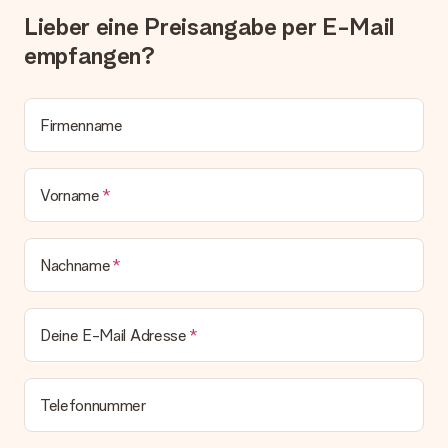
Geschenk also direkt beim Empfänger liefern lassen und es
Lieber eine Preisangabe per E-Mail
bleibt eine echte Überraschung!
empfangen?
Firmenname
Vorname
Nachname
Deine E-Mail Adresse
Telefonnummer