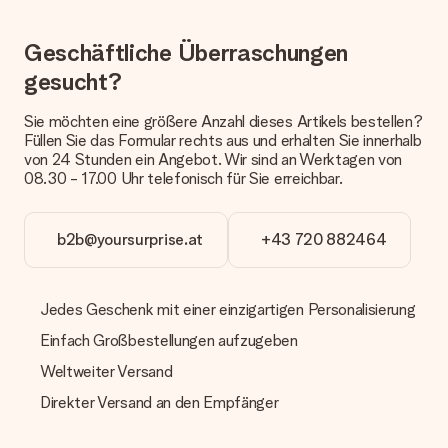
Zahlung
Geschäftliche Überraschungen
Wie kann ich meine Bestellung bezahlen?
gesucht?
Wir bieten die folgenden Zahlungsoptionen an: Vorauskasse
mit normaler Überweisung, Sofortüberweisung, Paypal,
Kreditkarte oder auf Rechnung über Klarna. Bei einer
Sie möchten eine größere Anzahl dieses Artikels bestellen?
manuellen Überweisung verlängert sich die Lieferzeit des
Füllen Sie das Formular rechts aus und erhalten Sie innerhalb
Geschenks jedoch um 3 Werktage.
von 24 Stunden ein Angebot. Wir sind an Werktagen von
08.30 - 17.00 Uhr telefonisch für Sie erreichbar.
Geschenk empfangen
Was, wenn das Geschenk meine Erwartungen nicht
b2b@yoursurprise.at
+43 720 882464
erfüllt?
Sollte das Geschenk wider Erwarten deine Erwartungen nicht
erfüllen, bitten wir dich, unseren Kundenservice zu
kontaktieren. Dort wird dir umgehend ein passender
Jedes Geschenk mit einer einzigartigen Personalisierung
Lösungsvorschlag unterbreitet.
Einfach Großbestellungen aufzugeben
Wird die Rechnung mit der Bestellung mitverschickt?
Weltweiter Versand
Alle Lieferungen erfolgen ohne Rechnung und/oder
Lieferschein. Die Rechnung zu deiner Bestellung erhältst du
Direkter Versand an den Empfänger
zeitgleich mit der Bestätigungsmail und kannst sie jederzeit in
deinem MySurprise Account einsehen. Du kannst das