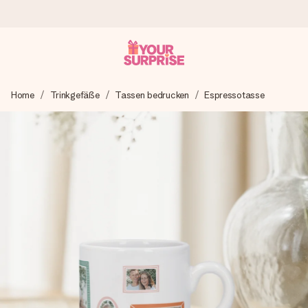
Heute bestellt, in 1 Werktag verschickt
Home
Trinkgefäße
Tassen bedrucken
Espressotasse
Wir bereiten dein Geschenk sorgfältig vor und schicken es
blitzschnell – damit du es genau zum richtigen Zeitpunkt
überreichen kannst, wenn es am meisten zählt.
4,8 (basierend auf +15.000 Bewertungen)
Unsere Geschenke begeistern. Kunden bewerten uns mit
4,8 bei Google Reviews (Gesamtergebnis aller Länder, in
die wir versenden).
Mit Liebe gemacht, im Handumdrehen