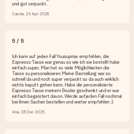
Es können JPG und PNG Dateien in unseren Editor
und gut verpackt.
hochgeladen werden. Ist dies zu technisch oder möchtest du
eine andere Bilddatei verwenden? Kontaktiere bitte unseren
Carola, 24 Apr 2026
Kundenservice, dort wird dir gerne weitergeholfen, sodass du
dein Geschenk gestalten kannst!
Was, wenn die von mir gewünschte Farbe oder eine andere
5 / 5
Option nicht zur Verfügung steht?
Suchst du ein spezielles Geschenk oder ein Geschenk in einer
bestimmten Farbe aber wirst auf unserer Seite nicht fündig?
Ich kann auf jeden Fall Yousuprise empfehlen, die
Kontaktiere bitte unseren Kundenservice, dort wird dir gerne
Espresso Tasse war genau so wie ich sie bestellt habe
weitergeholfen!
einfach super. Man hat so viele Möglichkeiten die
Tasse zu personalisieren Meine Bestellung war so
Wie füge ich eine Geschenkkarte hinzu? Was genau ist
schnell da und noch super verpackt so da auch wirklich
die Geschenkkarte?
nichts kaputt gehen kann. Habe die personalisierte
In unserem Warenkorb bieten wie die Option „Gratis
Espresso Tasse meinem Bruder geschenkt und er war
Geschenkkarte“ an. Klicke diese Option an, wenn du diese
einfach begeistert davon. Werde aufjeden Fall nochmal
Karte mitschicken möchtest. Auf diese Karte kannst du eine
bei ihnen Sachen bestellen und weiter empfehlen :)
persönliche Nachricht schreiben, sodass der Empfänger genau
weiß, von wem die Überraschung ist.
Ana, 28 Dec 2025
Wird mein Geschenk in Geschenkpapier geliefert?
Derzeit bieten wir (noch) keinen Einpackservice. Aber unsere
Geschenke werden in einer fröhlichen Versandverpackung