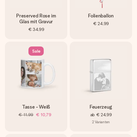
Preserved Rose im
Folienballon
Glas mit Gravur
€ 24,99
€ 34,99
Sale
Tasse - Weiß
Feuerzeug
€ 11,99
€ 10,79
ab
€ 24,99
2
Varianten