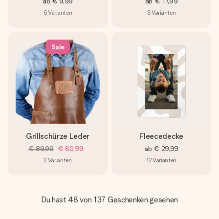
ab
€ 9,99
ab
€ 17,99
6
Varianten
3
Varianten
Sale
Grillschürze Leder
Fleecedecke
€ 89,99
€ 80,99
ab
€ 29,99
2
Varianten
12
Varianten
Du hast 48 von 137 Geschenken gesehen