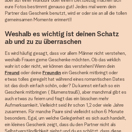
aber auf einer Wanduhr oder einem Bettbezug machen sich
eure Fotos bestimmt genauso gut! Jedes mal wenn dein
Partner das Geschenk benutzt, wird er oder sie an all die tollen
gemeinsamen Momente erinnert!!
Weshalb es wichtig ist deinen Schatz
ab und zu zu überraschen
Es wird häufig gesagt, dass vor allem Männer nicht verstehen,
weshalb Frauen gerne Geschenke möchten. Ob das wirklich
wahr ist oder nicht, wir können das verstehen! Wenn dein
Freund
oder deine
Freundin
ein Geschenk mitbringt oder
etwas tolles geregelt hat während eines romantischen Dates
ist das doch einfach schön, oder? Du kannst einfach so ein
Geschenk mitbringen ( Blumenstrauß), aber manchmal gibt es
auch etwas zu feiern und fragt das ein bisschen mehr
Aufmerksamkeit. Vielleicht seid ihr schon 1,2 oder viele Jahre
zusammen. Für manche Paare sind vielleicht schon 6 Monate
besonders. Egal, um welche Gelegenheit es sich auch handelt,
ein kleines Geschenk zeigt, dass du den Partner nicht als
Selbstverständlichkeit siehst und du es schätzt, dass diese