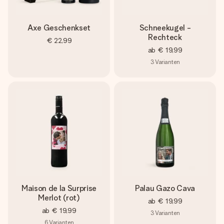
Axe Geschenkset
Schneekugel -
Rechteck
€ 22,99
ab
€ 19,99
3
Varianten
Maison de la Surprise
Palau Gazo Cava
Merlot (rot)
ab
€ 19,99
ab
€ 19,99
3
Varianten
6
Varianten