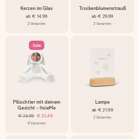
Kerzen im Glas
Trockenblumenstrauß
ab
€ 14,99
ab
€ 29,99
2
Varianten
2
Varianten
Sale
Plüschtier mit deinem
Lampe
Gesicht - ItsieMe
ab
€ 21,99
€ 24,99
€ 22,49
2
Varianten
6
Varianten