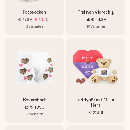
Fotosocken
Pralinen Viereckig
€ 17,99
€ 16,16
ab
€ 14,99
3
Varianten
10
Varianten
Boxershort
Teddybär mit Milka-
Herz
ab
€ 19,99
€ 22,99
12
Varianten