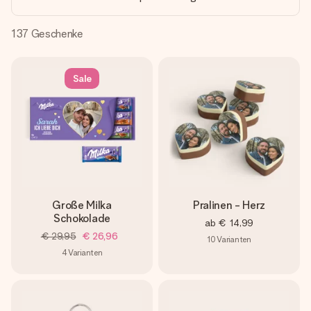
Erstelle etwas Einzigartiges in wenigen Schritten – mit
ihrem Namen, deinem Foto oder einer Nachricht von
Herzen. Kein Stress, nur pure Liebe für den perfekten
137
Geschenke
Moment.
Sale
Große Milka
Pralinen - Herz
Schokolade
ab
€ 14,99
€ 29,95
€ 26,96
10
Varianten
4
Varianten