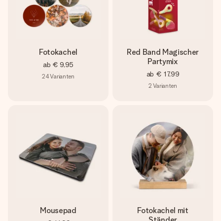
Fotokachel
Red Band Magischer
Partymix
ab
€ 9,95
ab
€ 17,99
24
Varianten
2
Varianten
Mousepad
Fotokachel mit
Ständer