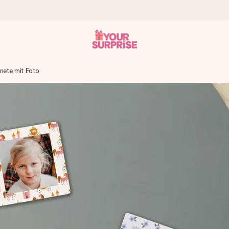
ete mit Foto
tzschnell – damit du es genau zum richtigen Zeitpunkt überreichen k
i Google Reviews (Gesamtergebnis aller Länder, in die wir versen
m Namen, deinem Foto oder einer Nachricht von Herzen. Kein Stress,