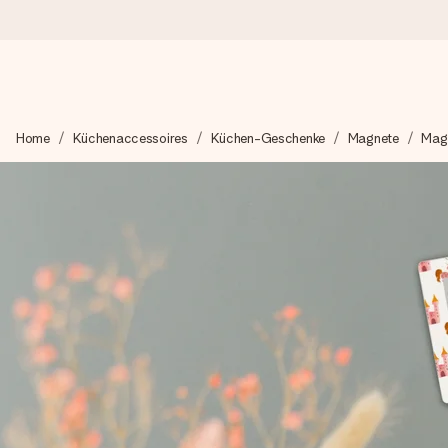
Heute bestellt, in 1 Werktag verschickt
Home
Küchenaccessoires
Küchen-Geschenke
Magnete
Magn
Wir bereiten dein Geschenk sorgfältig vor und schicken es bli
4,8 (basierend auf +15.000 Bewertungen)
Unsere Geschenke begeistern. Kunden bewerten uns mit 4,8 be
Mit Liebe gemacht, im Handumdrehen
Erstelle etwas Einzigartiges in wenigen Schritten – mit ihre