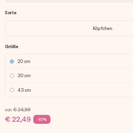
Sorte
Köpfchen
Größe
20 cm
30 cm
43 cm
von
€ 24,99
€ 22,49
-10%