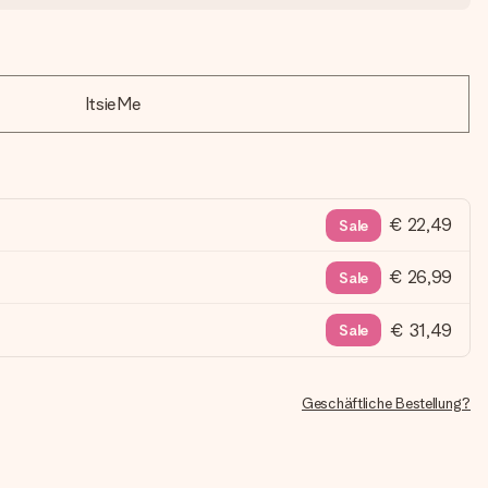
ItsieMe
€ 22,49
Sale
€ 26,99
Sale
€ 31,49
Sale
Geschäftliche Bestellung?