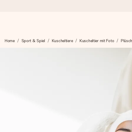
Heute bestellt, in 1 Werktag verschickt
Home
Sport & Spiel
Kuscheltiere
Kuscheltier mit Foto
Plüsch
Wir bereiten dein Geschenk sorgfältig vor und schicken es bli
4,8 (basierend auf +15.000 Bewertungen)
Unsere Geschenke begeistern. Kunden bewerten uns mit 4,8 be
Mit Liebe gemacht, im Handumdrehen
Erstelle etwas Einzigartiges in wenigen Schritten – mit ihre