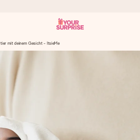
tier mit deinem Gesicht - ItsieMe
tzschnell – damit du es genau zum richtigen Zeitpunkt überreichen k
i Google Reviews (Gesamtergebnis aller Länder, in die wir versen
m Namen, deinem Foto oder einer Nachricht von Herzen. Kein Stress,