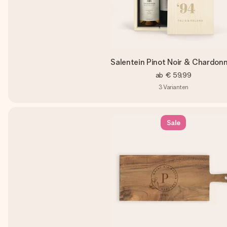
Salentein Pinot Noir & Chardon
ab
€ 59,99
3
Varianten
Sale