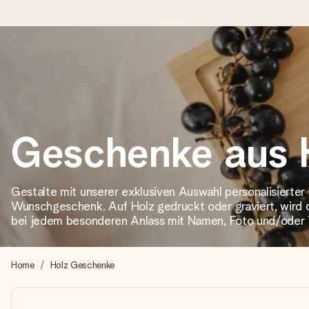
Heute bestellt, in 1 Werktag verschickt
Wir bereiten dein Geschenk sorgfältig vor und schicken es bli
Geschenke aus 
4,8 (basierend auf +15.000 Bewertungen)
Unsere Geschenke begeistern. Kunden bewerten uns mit 4,8 be
Gestalte mit unserer exklusiven Auswahl personalisierte
Wunschgeschenk. Auf Holz gedruckt oder graviert, wird d
bei jedem besonderen Anlass mit Namen, Foto und/oder 
Mit Liebe gemacht, im Handumdrehen
Erstelle etwas Einzigartiges in wenigen Schritten – mit ihre
Home
Holz Geschenke