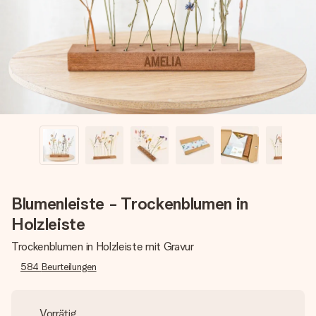
Erstelle etwas Einzigartiges in wenigen Schritten – mit
ihrem Namen, deinem Foto oder einer Nachricht von
Herzen. Kein Stress, nur pure Liebe für den perfekten
Moment.
Blumenleiste - Trockenblumen in
Holzleiste
Trockenblumen in Holzleiste mit Gravur
584
Beurteilungen
Vorrätig