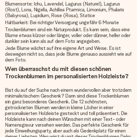
Blumensorte: Ichu, Lavendel, Lagurus (Naturel), Lagurus
(Rost), Lona, Nigella, Achillea Ptarmica, Limonium, Phalaris
(Babyrosa), Lupidium, Rose (Rosa), Statice
Haltbarkeit: Bei richtiger Versorgung ungefähr 6 Monate
Trockenblumen sind ein Naturprodukt. Es kann sein, dass eine
Blume etwas kürzer oder länger, voller oder dünner, heller oder
dunkler sein kann als auf dem Foto angegeben.
Jede Blume wächst auf ihre eigene Art und Weise. Es ist
deswegen nicht so, dass jede Blume genauso aussieht wie auf
dem Foto.
Wen überraschst du mit diesen schönen
Trockenblumen im personalisierten Holzleiste?
Bist du auf der Suche nach einem wundervollen aber trotzdem
minimalistischem Geschenk? Dann sind diese Trockenblumen
ein ganz besonderes Geschenk. Die 12 schönsten,
getrockneten Blumen werden in kleine Löcher in einer
personalisierten Holzleiste gesteckt und toll präsentiert. Die
Holzleiste kann nach deinen Wünschen mit einer Text- oder
Namensgravur versehen werden. Das perfekte Geschenk für
jede Einweihungsparty, aber auch als Gedenkplatz für einen
deiner Liebsten. Wen wirst du mit dieser Trockenblumen Deko