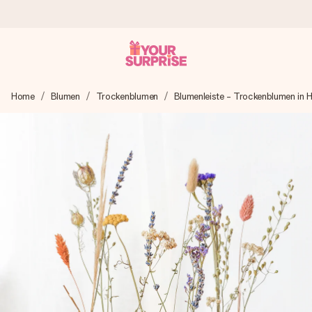
Heute bestellt, in 1 Werktag verschickt
Home
Blumen
Trockenblumen
Blumenleiste - Trockenblumen in H
Wir bereiten dein Geschenk sorgfältig vor und schicken es
blitzschnell – damit du es genau zum richtigen Zeitpunkt
überreichen kannst, wenn es am meisten zählt.
4,8 (basierend auf +15.000 Bewertungen)
Unsere Geschenke begeistern. Kunden bewerten uns mit
4,8 bei Google Reviews (Gesamtergebnis aller Länder, in
die wir versenden).
Mit Liebe gemacht, im Handumdrehen