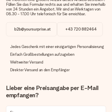
Zahlung
Füllen Sie das Formular rechts aus und erhalten Sie innerhalb
von 24 Stunden ein Angebot. Wir sind an Werktagen von
Wie kann ich meine Bestellung bezahlen?
08.30 - 17.00 Uhr telefonisch für Sie erreichbar.
Wir bieten die folgenden Zahlungsoptionen an: Vorauskasse
mit normaler Überweisung, Sofortüberweisung, Paypal,
Kreditkarte oder auf Rechnung über Klarna. Bei einer
b2b@yoursurprise.at
+43 720 882464
manuellen Überweisung verlängert sich die Lieferzeit des
Geschenks jedoch um 3 Werktage.
Geschenk empfangen
Jedes Geschenk mit einer einzigartigen Personalisierung
Was, wenn das Geschenk meine Erwartungen nicht
Einfach Großbestellungen aufzugeben
erfüllt?
Weltweiter Versand
Sollte das Geschenk wider Erwarten deine Erwartungen nicht
erfüllen, bitten wir dich, unseren Kundenservice zu
Direkter Versand an den Empfänger
kontaktieren. Dort wird dir umgehend ein passender
Lösungsvorschlag unterbreitet.
Wird die Rechnung mit der Bestellung mitverschickt?
Lieber eine Preisangabe per E-Mail
Alle Lieferungen erfolgen ohne Rechnung und/oder
empfangen?
Lieferschein. Die Rechnung zu deiner Bestellung erhältst du
zeitgleich mit der Bestätigungsmail und kannst sie jederzeit in
deinem MySurprise Account einsehen. Du kannst das
Geschenk also direkt beim Empfänger liefern lassen und es