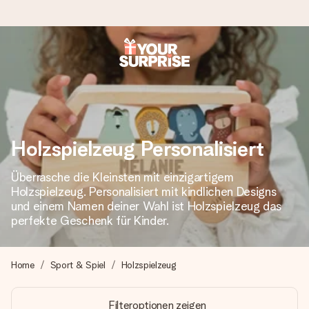
Heute bestellt, in 1 Werktag verschickt
Wir bereiten dein Geschenk sorgfältig vor und schicken es
blitzschnell – damit du es genau zum richtigen Zeitpunkt
überreichen kannst, wenn es am meisten zählt.
Holzspielzeug Personalisiert
Überrasche die Kleinsten mit einzigartigem
4,8 (basierend auf +15.000 Bewertungen)
Holzspielzeug. Personalisiert mit kindlichen Designs
Unsere Geschenke begeistern. Kunden bewerten uns mit
und einem Namen deiner Wahl ist Holzspielzeug das
4,8 bei Google Reviews (Gesamtergebnis aller Länder, in
perfekte Geschenk für Kinder.
die wir versenden).
Home
Sport & Spiel
Holzspielzeug
Mit Liebe gemacht, im Handumdrehen
Filteroptionen zeigen