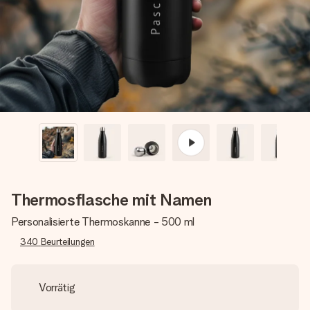
Erstelle etwas Einzigartiges in wenigen Schritten – mit
ihrem Namen, deinem Foto oder einer Nachricht von
Herzen. Kein Stress, nur pure Liebe für den perfekten
Moment.
Thermosflasche mit Namen
Personalisierte Thermoskanne - 500 ml
340
Beurteilungen
Vorrätig