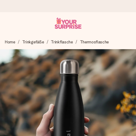
Heute bestellt, in 1 Werktag verschickt
Home
Trinkgefäße
Trinkflasche
Thermosflasche
Wir bereiten dein Geschenk sorgfältig vor und schicken es
blitzschnell – damit du es genau zum richtigen Zeitpunkt
überreichen kannst, wenn es am meisten zählt.
4,8 (basierend auf +15.000 Bewertungen)
Unsere Geschenke begeistern. Kunden bewerten uns mit
4,8 bei Google Reviews (Gesamtergebnis aller Länder, in
die wir versenden).
Mit Liebe gemacht, im Handumdrehen