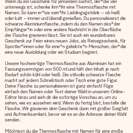
Wenn du ein Geschenk für jemanden suchst, der*die viel
unterwegs ist, schenke ihm*ihr eine Thermosflasche mit
Namen. So kann er*sie sein*ihr Lieblingsgetränk – ob heiß
oder kalt – immer und überall genießen. Du personalisierst die
schwarze Aluminiumflasche, indem du den Namen des*der
Empfänger*in oder eine andere Nachricht in die Oberfläche
der Flasche gravieren lässt. Sie ist auch ein wunderbares
Geschenk zur Feier eines neuen Jobs, als Reisegeschenk, für
Sportler*innen oder für eine*n geliebte*n Menschen, der*die
eine neue Ausbildung oder ein Studium beginnt.
Unsere hochwertige Thermosflasche aus Aluminium hat ein
Fassungsvermögen von 500 ml und hält den Inhalt je nach
Bedarf schön kühl oder heiß. Die stilvolle schwarze Flasche
macht auf jedem Schreibtisch oder Tisch eine gute Figur.
Deine Flasche zu personalisieren ist ganz einfach! Füge
einfach den Namen oder Text deiner Wahl in unserem Online-
Editor hinzu und sieh dir die sofortige Vorschau an, um zu
sehen, wie es aussehen wird. Wenn du fertig bist, bestelle die
Flasche. Wir gravieren dein Geschenk dann mit großer Sorgfalt
und Aufmerksamkeit, bevor wir es an die Adresse deiner Wahl
senden.
Möchtest du die Thermosflasche mit Namen für eine große