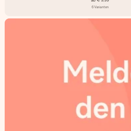
ab
€ 9,99
6
Varianten