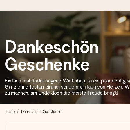
Heute bestellt, in 1 Werktag verschickt
Dankeschön
Wir bereiten dein Geschenk sorgfältig vor und schicken es bli
Geschenke
4,8 (basierend auf +15.000 Bewertungen)
Unsere Geschenke begeistern. Kunden bewerten uns mit 4,8 be
Einfach mal danke sagen? Wir haben da ein paar richtig s
Ganz ohne festen Grund, sondern einfach von Herzen. We
zu machen, am Ende doch die meiste Freude bringt!
Mit Liebe gemacht, im Handumdrehen
Erstelle etwas Einzigartiges in wenigen Schritten – mit ihre
Home
Dankeschön Geschenke