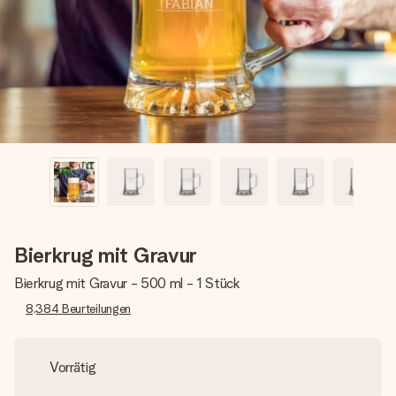
Erstelle etwas Einzigartiges in wenigen Schritten – mit
ihrem Namen, deinem Foto oder einer Nachricht von
Herzen. Kein Stress, nur pure Liebe für den perfekten
Moment.
Bierkrug mit Gravur
Bierkrug mit Gravur - 500 ml - 1 Stück
8,384
Beurteilungen
Vorrätig