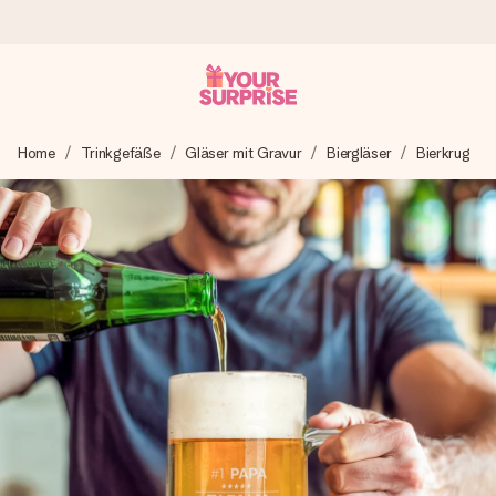
Heute bestellt, in 1 Werktag verschickt
Home
Trinkgefäße
Gläser mit Gravur
Biergläser
Bierkrug
Wir bereiten dein Geschenk sorgfältig vor und schicken es
blitzschnell – damit du es genau zum richtigen Zeitpunkt
überreichen kannst, wenn es am meisten zählt.
4,8 (basierend auf +15.000 Bewertungen)
Unsere Geschenke begeistern. Kunden bewerten uns mit
4,8 bei Google Reviews (Gesamtergebnis aller Länder, in
die wir versenden).
Mit Liebe gemacht, im Handumdrehen