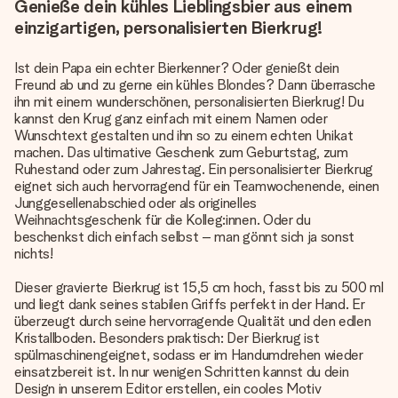
Genieße dein kühles Lieblingsbier aus einem
einzigartigen, personalisierten Bierkrug!
Ist dein Papa ein echter Bierkenner? Oder genießt dein
Freund ab und zu gerne ein kühles Blondes? Dann überrasche
ihn mit einem wunderschönen, personalisierten Bierkrug! Du
kannst den Krug ganz einfach mit einem Namen oder
Wunschtext gestalten und ihn so zu einem echten Unikat
machen. Das ultimative Geschenk zum Geburtstag, zum
Ruhestand oder zum Jahrestag. Ein personalisierter Bierkrug
eignet sich auch hervorragend für ein Teamwochenende, einen
Junggesellenabschied oder als originelles
Weihnachtsgeschenk für die Kolleg:innen. Oder du
beschenkst dich einfach selbst – man gönnt sich ja sonst
nichts!
Dieser gravierte Bierkrug ist 15,5 cm hoch, fasst bis zu 500 ml
und liegt dank seines stabilen Griffs perfekt in der Hand. Er
überzeugt durch seine hervorragende Qualität und den edlen
Kristallboden. Besonders praktisch: Der Bierkrug ist
spülmaschinengeignet, sodass er im Handumdrehen wieder
einsatzbereit ist. In nur wenigen Schritten kannst du dein
Design in unserem Editor erstellen, ein cooles Motiv