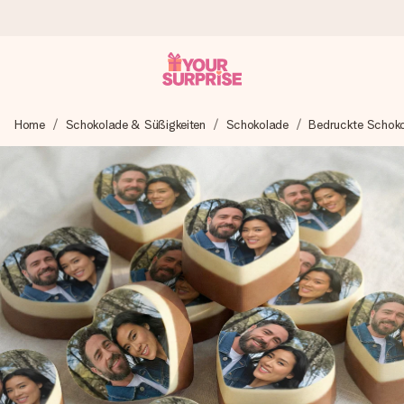
Heute bestellt, in 1 Werktag verschickt
Home
Schokolade & Süßigkeiten
Schokolade
Bedruckte Schok
Wir bereiten dein Geschenk sorgfältig vor und schicken es
blitzschnell – damit du es genau zum richtigen Zeitpunkt
überreichen kannst, wenn es am meisten zählt.
4,8 (basierend auf +15.000 Bewertungen)
Unsere Geschenke begeistern. Kunden bewerten uns mit
4,8 bei Google Reviews (Gesamtergebnis aller Länder, in
die wir versenden).
Mit Liebe gemacht, im Handumdrehen