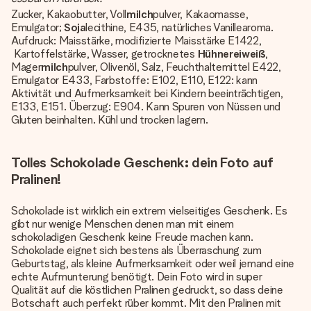
Zucker, Kakaobutter, Voll
milch
pulver, Kakaomasse,
Emulgator;
Soja
lecithine, E435, natürliches Vanillearoma.
Aufdruck: Maisstärke, modifizierte Maisstärke E1422,
Kartoffelstärke, Wasser, getrocknetes
Hühnereiweiß
,
Mager
milch
pulver, Olivenöl, Salz, Feuchthaltemittel E422,
Emulgator E433, Farbstoffe: E102, E110, E122: kann
Aktivität und Aufmerksamkeit bei Kindern beeinträchtigen,
E133, E151. Überzug: E904. Kann Spuren von Nüssen und
Gluten beinhalten. Kühl und trocken lagern.
Tolles Schokolade Geschenk: dein Foto auf
Pralinen!
Schokolade ist wirklich ein extrem vielseitiges Geschenk. Es
gibt nur wenige Menschen denen man mit einem
schokoladigen Geschenk keine Freude machen kann.
Schokolade eignet sich bestens als Überraschung zum
Geburtstag, als kleine Aufmerksamkeit oder weil jemand eine
echte Aufmunterung benötigt. Dein Foto wird in super
Qualität auf die köstlichen Pralinen gedruckt, so dass deine
Botschaft auch perfekt rüber kommt. Mit den Pralinen mit