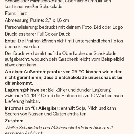
Schokolade: Milchschokolade, Oberfläche umhüllt von
köstlicher weißer Schokolade
Form: Herz
Abmessung Praline: 2,7 x 1,6 cm
Personalisierung: bedruckt mit deinem Foto, Bild oder Logo
Druck: essbarer Full Colour Druck
Extra: Die Pralinen können nicht mit unterschiedlichen Fotos
bedruckt werden
Der Druck wird direkt auf die Oberfläche der Schokolade
aufgebracht, wodurch dein Geschenk leicht vom Beispielbild
abweichen kann.
Ab einer Außentemperatur von 25 °C können wir leider
nicht garantieren, dass die Schokolade unbeschadet bei
dir ankommt.
Lagerungshinweise:
Bei kühler und dunkler Lagerung
zwischen 14-18 ° C sind die Pralinen bis zu 10 Wochen nach
Lieferung haltbar.
Information für Allergiker:
enthält Soja, Milch und kann
Spuren von Nüssen und Gluten enthalten
Zutaten:
Weiße Schokolade und Milchschokolade kombiniert mit
essbaren Aufdruck.