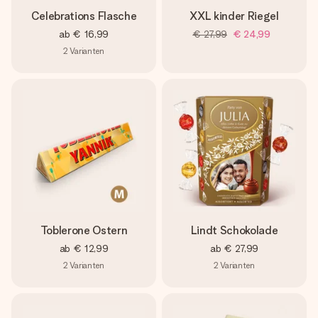
Celebrations Flasche
XXL kinder Riegel
ab
€ 16,99
€ 27,99
€ 24,99
2
Varianten
Toblerone Ostern
Lindt Schokolade
ab
€ 12,99
ab
€ 27,99
2
Varianten
2
Varianten