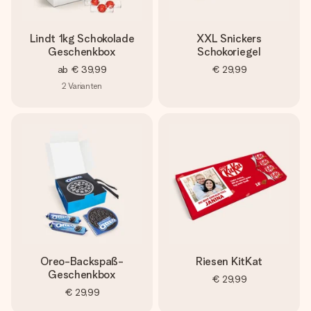
Lindt 1kg Schokolade
XXL Snickers
Geschenkbox
Schokoriegel
ab
€ 39,99
€ 29,99
2
Varianten
Oreo-Backspaß-
Riesen KitKat
Geschenkbox
€ 29,99
€ 29,99