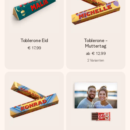
Toblerone Eid
Toblerone -
Muttertag
€ 17,99
ab
€ 12,99
2
Varianten