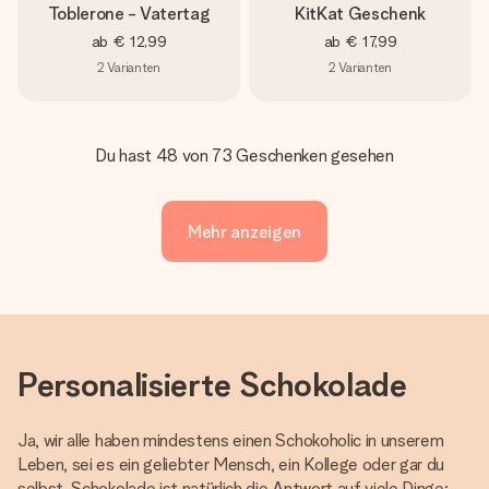
Toblerone - Vatertag
KitKat Geschenk
ab
€ 12,99
ab
€ 17,99
2
Varianten
2
Varianten
Du hast 48 von 73 Geschenken gesehen
Mehr anzeigen
Personalisierte Schokolade
Ja, wir alle haben mindestens einen Schokoholic in unserem
Leben, sei es ein geliebter Mensch, ein Kollege oder gar du
selbst. Schokolade ist natürlich die Antwort auf viele Dinge;