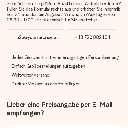
Sie möchten eine größere Anzahl dieses Artikels bestellen?
oder Päckchen geliefert wird, kontaktiere bitte unseren
Füllen Sie das Formular rechts aus und erhalten Sie innerhalb
Kundenservice.
von 24 Stunden ein Angebot. Wir sind an Werktagen von
08.30 - 17.00 Uhr telefonisch für Sie erreichbar.
Zahlung
Wie kann ich meine Bestellung bezahlen?
Wir bieten die folgenden Zahlungsoptionen an: Vorauskasse
b2b@yoursurprise.at
+43 720 882464
mit normaler Überweisung, Sofortüberweisung, Paypal,
Kreditkarte oder auf Rechnung über Klarna. Bei einer
manuellen Überweisung verlängert sich die Lieferzeit des
Jedes Geschenk mit einer einzigartigen Personalisierung
Geschenks jedoch um 3 Werktage.
Einfach Großbestellungen aufzugeben
Geschenk empfangen
Weltweiter Versand
Was, wenn das Geschenk meine Erwartungen nicht
erfüllt?
Direkter Versand an den Empfänger
Sollte das Geschenk wider Erwarten deine Erwartungen nicht
erfüllen, bitten wir dich, unseren Kundenservice zu
kontaktieren. Dort wird dir umgehend ein passender
Lieber eine Preisangabe per E-Mail
Lösungsvorschlag unterbreitet.
empfangen?
Wird die Rechnung mit der Bestellung mitverschickt?
Alle Lieferungen erfolgen ohne Rechnung und/oder
Lieferschein. Die Rechnung zu deiner Bestellung erhältst du