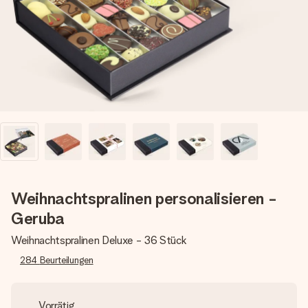
Erstelle etwas Einzigartiges in wenigen Schritten – mit
ihrem Namen, deinem Foto oder einer Nachricht von
Herzen. Kein Stress, nur pure Liebe für den perfekten
Moment.
Weihnachtspralinen personalisieren -
Geruba
Weihnachtspralinen Deluxe - 36 Stück
284
Beurteilungen
Vorrätig