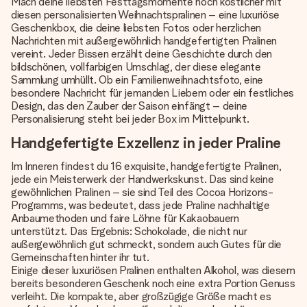
Mach deine liebsten Festtagsmomente noch köstlicher mit
diesen personalisierten Weihnachtspralinen – eine luxuriöse
Geschenkbox, die deine liebsten Fotos oder herzlichen
Nachrichten mit außergewöhnlich handgefertigten Pralinen
vereint. Jeder Bissen erzählt deine Geschichte durch den
bildschönen, vollfarbigen Umschlag, der diese elegante
Sammlung umhüllt. Ob ein Familienweihnachtsfoto, eine
besondere Nachricht für jemanden Liebem oder ein festliches
Design, das den Zauber der Saison einfängt – deine
Personalisierung steht bei jeder Box im Mittelpunkt.
Handgefertigte Exzellenz in jeder Praline
Im Inneren findest du 16 exquisite, handgefertigte Pralinen,
jede ein Meisterwerk der Handwerkskunst. Das sind keine
gewöhnlichen Pralinen – sie sind Teil des Cocoa Horizons-
Programms, was bedeutet, dass jede Praline nachhaltige
Anbaumethoden und faire Löhne für Kakaobauern
unterstützt. Das Ergebnis: Schokolade, die nicht nur
außergewöhnlich gut schmeckt, sondern auch Gutes für die
Gemeinschaften hinter ihr tut.
Einige dieser luxuriösen Pralinen enthalten Alkohol, was diesem
bereits besonderen Geschenk noch eine extra Portion Genuss
verleiht. Die kompakte, aber großzügige Größe macht es