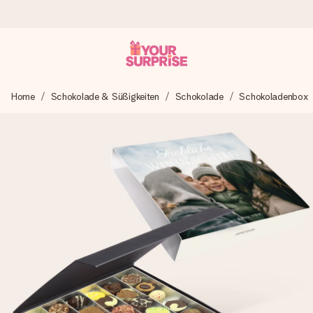
Heute bestellt, in 1 Werktag verschickt
Home
Schokolade & Süßigkeiten
Schokolade
Schokoladenbox
Wir bereiten dein Geschenk sorgfältig vor und schicken es
blitzschnell – damit du es genau zum richtigen Zeitpunkt
überreichen kannst, wenn es am meisten zählt.
4,8 (basierend auf +15.000 Bewertungen)
Unsere Geschenke begeistern. Kunden bewerten uns mit
4,8 bei Google Reviews (Gesamtergebnis aller Länder, in
die wir versenden).
Mit Liebe gemacht, im Handumdrehen