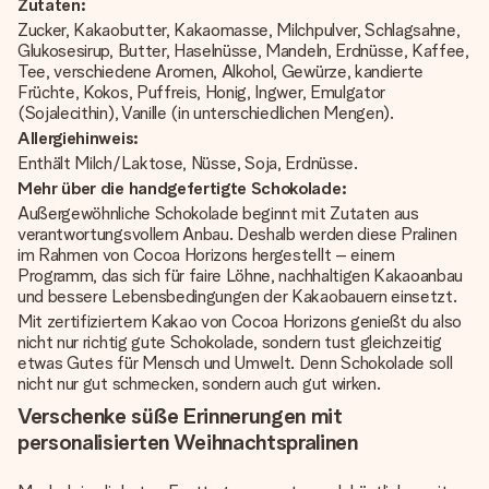
Zutaten:
Zucker, Kakaobutter, Kakaomasse, Milchpulver, Schlagsahne,
Glukosesirup, Butter, Haselnüsse, Mandeln, Erdnüsse, Kaffee,
Tee, verschiedene Aromen, Alkohol, Gewürze, kandierte
Früchte, Kokos, Puffreis, Honig, Ingwer, Emulgator
(Sojalecithin), Vanille (in unterschiedlichen Mengen).
Allergiehinweis:
Enthält Milch/Laktose, Nüsse, Soja, Erdnüsse.
Mehr über die handgefertigte Schokolade:
Außergewöhnliche Schokolade beginnt mit Zutaten aus
verantwortungsvollem Anbau. Deshalb werden diese Pralinen
im Rahmen von Cocoa Horizons hergestellt – einem
Programm, das sich für faire Löhne, nachhaltigen Kakaoanbau
und bessere Lebensbedingungen der Kakaobauern einsetzt.
Mit zertifiziertem Kakao von Cocoa Horizons genießt du also
nicht nur richtig gute Schokolade, sondern tust gleichzeitig
etwas Gutes für Mensch und Umwelt. Denn Schokolade soll
nicht nur gut schmecken, sondern auch gut wirken.
Verschenke süße Erinnerungen mit
personalisierten Weihnachtspralinen