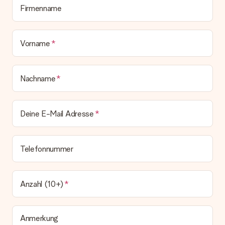
zeitgleich mit der Bestätigungsmail und kannst sie jederzeit in
Firmenname
deinem MySurprise Account einsehen. Du kannst das
Geschenk also direkt beim Empfänger liefern lassen und es
bleibt eine echte Überraschung!
Vorname
Nachname
Deine E-Mail Adresse
Telefonnummer
Anzahl (10+)
Anmerkung