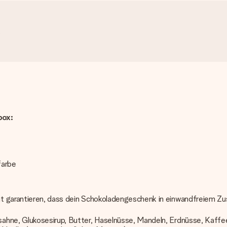
t
box:
farbe
t garantieren, dass dein Schokoladengeschenk in einwandfreiem Zus
ahne, Glukosesirup, Butter, Haselnüsse, Mandeln, Erdnüsse, Kaffe