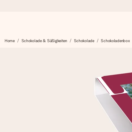
Heute bestellt, in 1 Werktag verschickt
Home
Schokolade & Süßigkeiten
Schokolade
Schokoladenbox
Wir bereiten dein Geschenk sorgfältig vor und schicken es bli
4,8 (basierend auf +15.000 Bewertungen)
Unsere Geschenke begeistern. Kunden bewerten uns mit 4,8 be
Mit Liebe gemacht, im Handumdrehen
Erstelle etwas Einzigartiges in wenigen Schritten – mit ihre