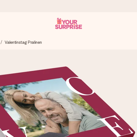
Valentinstag Pralinen
tzschnell – damit du es genau zum richtigen Zeitpunkt überreichen k
i Google Reviews (Gesamtergebnis aller Länder, in die wir versen
m Namen, deinem Foto oder einer Nachricht von Herzen. Kein Stress,