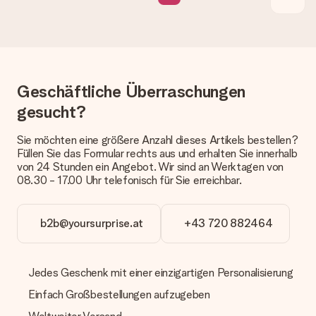
Geschenk erhalten?
Die aktuelle Lieferzeit steht jeweils auf der Produktseite bei
dem Geschenk vermeldet. Du kannst darauf vertrauen, dass
eine fristgerechte Lieferung durch unsere Lieferdienste
erfolgt.
Welche Lieferoptionen stehen zur Verfügung?
Geschäftliche Überraschungen
Derzeit können wir (noch) keine verschiedenen Lieferoptionen
gesucht?
anbieten. Das Geschenk, das bestellt wird, wird als Paket oder
Päckchen versendet. Möchtest du wissen, ob es als Paket
Sie möchten eine größere Anzahl dieses Artikels bestellen?
oder Päckchen geliefert wird, kontaktiere bitte unseren
Füllen Sie das Formular rechts aus und erhalten Sie innerhalb
Kundenservice.
von 24 Stunden ein Angebot. Wir sind an Werktagen von
08.30 - 17.00 Uhr telefonisch für Sie erreichbar.
Zahlung
Wie kann ich meine Bestellung bezahlen?
Wir bieten die folgenden Zahlungsoptionen an: Vorauskasse
b2b@yoursurprise.at
+43 720 882464
mit normaler Überweisung, Sofortüberweisung, Paypal,
Kreditkarte oder auf Rechnung über Klarna. Bei einer
manuellen Überweisung verlängert sich die Lieferzeit des
Geschenks jedoch um 3 Werktage.
Jedes Geschenk mit einer einzigartigen Personalisierung
Einfach Großbestellungen aufzugeben
Geschenk empfangen