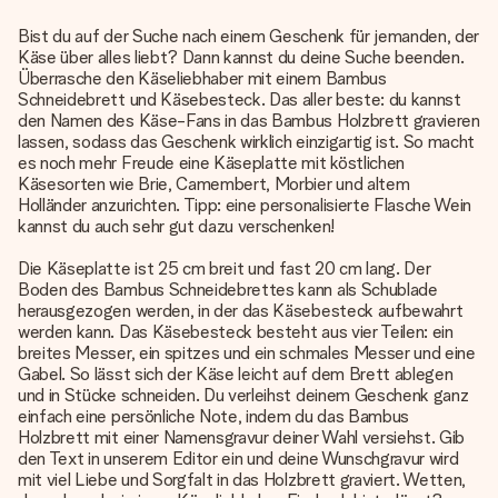
Bist du auf der Suche nach einem Geschenk für jemanden, der
Käse über alles liebt? Dann kannst du deine Suche beenden.
Überrasche den Käseliebhaber mit einem Bambus
Schneidebrett und Käsebesteck. Das aller beste: du kannst
den Namen des Käse-Fans in das Bambus Holzbrett gravieren
lassen, sodass das Geschenk wirklich einzigartig ist. So macht
es noch mehr Freude eine Käseplatte mit köstlichen
Käsesorten wie Brie, Camembert, Morbier und altem
Holländer anzurichten. Tipp: eine personalisierte Flasche Wein
kannst du auch sehr gut dazu verschenken!
Die Käseplatte ist 25 cm breit und fast 20 cm lang. Der
Boden des Bambus Schneidebrettes kann als Schublade
herausgezogen werden, in der das Käsebesteck aufbewahrt
werden kann. Das Käsebesteck besteht aus vier Teilen: ein
breites Messer, ein spitzes und ein schmales Messer und eine
Gabel. So lässt sich der Käse leicht auf dem Brett ablegen
und in Stücke schneiden. Du verleihst deinem Geschenk ganz
einfach eine persönliche Note, indem du das Bambus
Holzbrett mit einer Namensgravur deiner Wahl versiehst. Gib
den Text in unserem Editor ein und deine Wunschgravur wird
mit viel Liebe und Sorgfalt in das Holzbrett graviert. Wetten,