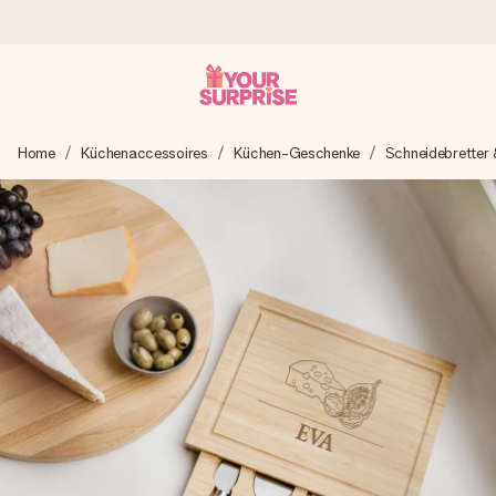
Heute bestellt, in 1 Werktag verschickt
Home
Küchenaccessoires
Küchen-Geschenke
Schneidebretter 
Wir bereiten dein Geschenk sorgfältig vor und schicken es
blitzschnell – damit du es genau zum richtigen Zeitpunkt
überreichen kannst, wenn es am meisten zählt.
4,8 (basierend auf +15.000 Bewertungen)
Unsere Geschenke begeistern. Kunden bewerten uns mit
4,8 bei Google Reviews (Gesamtergebnis aller Länder, in
die wir versenden).
Mit Liebe gemacht, im Handumdrehen