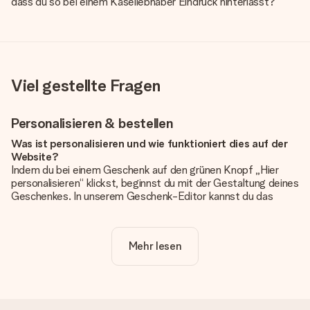
dass du so bei einem Käseliebhaber Eindruck hinterlässt?
Viel gestellte Fragen
Personalisieren & bestellen
Was ist personalisieren und wie funktioniert dies auf der
Website?
Indem du bei einem Geschenk auf den grünen Knopf „Hier
personalisieren“ klickst, beginnst du mit der Gestaltung deines
Geschenkes. In unserem Geschenk-Editor kannst du das
Geschenk komplett nach Wunsch mit deinem eigenen Foto
und/oder Text gestalten. Wenn du möchtest, wählst du auch
noch eines unserer angebotenen Designs, um deinem
Mehr lesen
Geschenk die perfekte Ausstrahlung zu verleihen.
Ist die Personalisierung im Preis enthalten?
Der auf der Website angezeigte Preis ist inklusive der
Personalisierung. So ist und bleibt es übersichtlich!