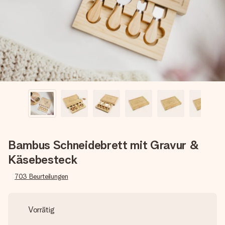
Erstelle etwas Einzigartiges in wenigen Schritten – mit
ihrem Namen, deinem Foto oder einer Nachricht von
Herzen. Kein Stress, nur pure Liebe für den perfekten
Moment.
Bambus Schneidebrett mit Gravur &
Käsebesteck
703
Beurteilungen
Vorrätig