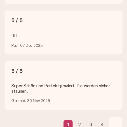
Wie füge ich eine Geschenkkarte hinzu? Was genau ist
die Geschenkkarte?
5 / 5
In unserem Warenkorb bieten wie die Option „Gratis
Geschenkkarte“ an. Klicke diese Option an, wenn du diese
Karte mitschicken möchtest. Auf diese Karte kannst du eine
👍🏻
persönliche Nachricht schreiben, sodass der Empfänger genau
weiß, von wem die Überraschung ist.
Paul, 07 Dec 2025
Wird mein Geschenk in Geschenkpapier geliefert?
Derzeit bieten wir (noch) keinen Einpackservice. Aber unsere
Geschenke werden in einer fröhlichen Versandverpackung
geliefert. Somit ist dein Geschenk automatisch zum
5 / 5
Verschenken bereit oder kann sofort an den Empfänger
geschickt werden.
Super Schön und Perfekt graviert. Die werden sicher
staunen.
Lieferzeit, Lieferoptionen und Versandkosten
Gerhard, 30 Nov 2025
Kann ich ein Lieferdatum wählen?
Bedauerlicherweise ist es momentan (noch) nicht möglich, das
Geschenk zu einem Wunschtermin liefern zu lassen.
1
2
3
4
Wie lange dauert die Lieferzeit und wann werde ich mein