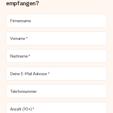
empfangen?
Wird die Rechnung mit der Bestellung mitverschickt?
Alle Lieferungen erfolgen ohne Rechnung und/oder
Lieferschein. Die Rechnung zu deiner Bestellung erhältst du
Firmenname
zeitgleich mit der Bestätigungsmail und kannst sie jederzeit in
deinem MySurprise Account einsehen. Du kannst das
Geschenk also direkt beim Empfänger liefern lassen und es
bleibt eine echte Überraschung!
Vorname
Nachname
Deine E-Mail Adresse
Telefonnummer
Anzahl (10+)