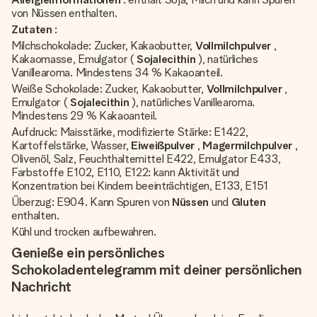
von Nüssen enthalten.
Zutaten
:
Milchschokolade: Zucker, Kakaobutter,
Vollmilchpulver
,
Kakaomasse, Emulgator (
Sojalecithin
), natürliches
Vanillearoma. Mindestens 34 % Kakaoanteil.
Weiße Schokolade: Zucker, Kakaobutter,
Vollmilchpulver
,
Emulgator (
Sojalecithin
), natürliches Vanillearoma.
Mindestens 29 % Kakaoanteil.
Aufdruck: Maisstärke, modifizierte Stärke: E1422,
Kartoffelstärke, Wasser,
Eiweißpulver
,
Magermilchpulver
,
Olivenöl, Salz, Feuchthaltemittel E422, Emulgator E433,
Farbstoffe E102, E110, E122: kann Aktivität und
Konzentration bei Kindern beeinträchtigen, E133, E151
Überzug: E904. Kann Spuren von
Nüssen
und
Gluten
enthalten.
Kühl und trocken aufbewahren.
Genieße ein persönliches
Schokoladentelegramm mit deiner persönlichen
Nachricht