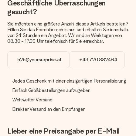
Geschäftliche Überraschungen
Welche Lieferoptionen stehen zur Verfügung?
gesucht?
Derzeit können wir (noch) keine verschiedenen Lieferoptionen
anbieten. Das Geschenk, das bestellt wird, wird als Paket oder
Päckchen versendet. Möchtest du wissen, ob es als Paket
Sie möchten eine größere Anzahl dieses Artikels bestellen?
oder Päckchen geliefert wird, kontaktiere bitte unseren
Füllen Sie das Formular rechts aus und erhalten Sie innerhalb
Kundenservice.
von 24 Stunden ein Angebot. Wir sind an Werktagen von
08.30 - 17.00 Uhr telefonisch für Sie erreichbar.
Zahlung
Wie kann ich meine Bestellung bezahlen?
b2b@yoursurprise.at
+43 720 882464
Wir bieten die folgenden Zahlungsoptionen an: Vorauskasse
mit normaler Überweisung, Sofortüberweisung, Paypal,
Kreditkarte oder auf Rechnung über Klarna. Bei einer
manuellen Überweisung verlängert sich die Lieferzeit des
Jedes Geschenk mit einer einzigartigen Personalisierung
Geschenks jedoch um 3 Werktage.
Einfach Großbestellungen aufzugeben
Geschenk empfangen
Weltweiter Versand
Was, wenn das Geschenk meine Erwartungen nicht
Direkter Versand an den Empfänger
erfüllt?
Sollte das Geschenk wider Erwarten deine Erwartungen nicht
erfüllen, bitten wir dich, unseren Kundenservice zu
kontaktieren. Dort wird dir umgehend ein passender
Lieber eine Preisangabe per E-Mail
Lösungsvorschlag unterbreitet.