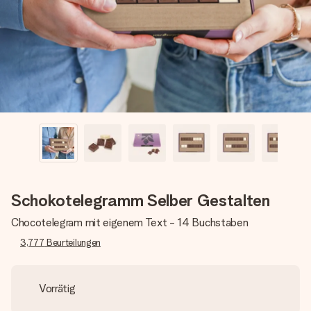
Erstelle etwas Einzigartiges in wenigen Schritten – mit
ihrem Namen, deinem Foto oder einer Nachricht von
Herzen. Kein Stress, nur pure Liebe für den perfekten
Moment.
Schokotelegramm Selber Gestalten
Chocotelegram mit eigenem Text - 14 Buchstaben
3,777
Beurteilungen
Vorrätig