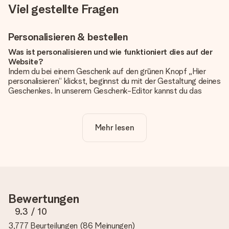
Viel gestellte Fragen
Personalisieren & bestellen
Was ist personalisieren und wie funktioniert dies auf der
Website?
Indem du bei einem Geschenk auf den grünen Knopf „Hier
personalisieren“ klickst, beginnst du mit der Gestaltung deines
Geschenkes. In unserem Geschenk-Editor kannst du das
Geschenk komplett nach Wunsch mit deinem eigenen Foto
und/oder Text gestalten. Wenn du möchtest, wählst du auch
noch eines unserer angebotenen Designs, um deinem
Mehr lesen
Geschenk die perfekte Ausstrahlung zu verleihen.
Ist die Personalisierung im Preis enthalten?
Der auf der Website angezeigte Preis ist inklusive der
Personalisierung. So ist und bleibt es übersichtlich!
Hat mein Foto die richtige Qualität?
Bewertungen
Wir möchten sicherstellen, dass du mit deinem Geschenk
rundum zufrieden bist. Deshalb ist es wichtig, qualitativ
9.3
/ 10
hochwertige Fotos zu verwenden. Wenn du dir nicht sicher
3,777 Beurteilungen
(
86 Meinungen
)
bist, ob dein Bild die erforderliche Qualität aufweist, wende