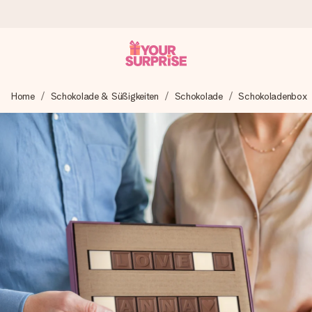
Heute bestellt, in 1 Werktag verschickt
Home
Schokolade & Süßigkeiten
Schokolade
Schokoladenbox
Wir bereiten dein Geschenk sorgfältig vor und schicken es
blitzschnell – damit du es genau zum richtigen Zeitpunkt
überreichen kannst, wenn es am meisten zählt.
4,8 (basierend auf +15.000 Bewertungen)
Unsere Geschenke begeistern. Kunden bewerten uns mit
4,8 bei Google Reviews (Gesamtergebnis aller Länder, in
die wir versenden).
Mit Liebe gemacht, im Handumdrehen