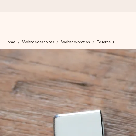
Heute bestellt, in 1 Werktag verschickt
Home
Wohnaccessoires
Wohndekoration
Feuerzeug
Wir bereiten dein Geschenk sorgfältig vor und schicken es bli
4,8 (basierend auf +15.000 Bewertungen)
Unsere Geschenke begeistern. Kunden bewerten uns mit 4,8 be
Mit Liebe gemacht, im Handumdrehen
Erstelle etwas Einzigartiges in wenigen Schritten – mit ihre