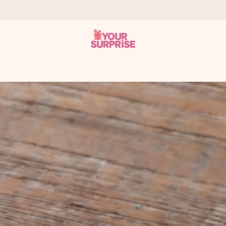
tzschnell – damit du es genau zum richtigen Zeitpunkt überreichen k
i Google Reviews (Gesamtergebnis aller Länder, in die wir versen
m Namen, deinem Foto oder einer Nachricht von Herzen. Kein Stress,