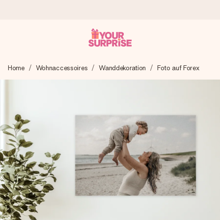
Heute bestellt, in 1 Werktag verschickt
Home
Wohnaccessoires
Wanddekoration
Foto auf Forex
Wir bereiten dein Geschenk sorgfältig vor und schicken es
blitzschnell – damit du es genau zum richtigen Zeitpunkt
überreichen kannst, wenn es am meisten zählt.
4,8 (basierend auf +15.000 Bewertungen)
Unsere Geschenke begeistern. Kunden bewerten uns mit
4,8 bei Google Reviews (Gesamtergebnis aller Länder, in
die wir versenden).
Mit Liebe gemacht, im Handumdrehen