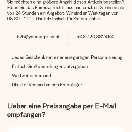
Sie möchten eine größere Anzahl dieses Artikels bestellen?
Füllen Sie das Formular rechts aus und erhalten Sie innerhalb
Zahlung
von 24 Stunden ein Angebot. Wir sind an Werktagen von
Wie kann ich meine Bestellung bezahlen?
08.30 - 17.00 Uhr telefonisch für Sie erreichbar.
Wir bieten die folgenden Zahlungsoptionen an: Vorauskasse
mit normaler Überweisung, Sofortüberweisung, Paypal,
Kreditkarte oder auf Rechnung über Klarna. Bei einer
b2b@yoursurprise.at
+43 720 882464
manuellen Überweisung verlängert sich die Lieferzeit des
Geschenks jedoch um 3 Werktage.
Jedes Geschenk mit einer einzigartigen Personalisierung
Geschenk empfangen
Einfach Großbestellungen aufzugeben
Was, wenn das Geschenk meine Erwartungen nicht
erfüllt?
Weltweiter Versand
Sollte das Geschenk wider Erwarten deine Erwartungen nicht
erfüllen, bitten wir dich, unseren Kundenservice zu
Direkter Versand an den Empfänger
kontaktieren. Dort wird dir umgehend ein passender
Lösungsvorschlag unterbreitet.
Lieber eine Preisangabe per E-Mail
Wird die Rechnung mit der Bestellung mitverschickt?
Alle Lieferungen erfolgen ohne Rechnung und/oder
empfangen?
Lieferschein. Die Rechnung zu deiner Bestellung erhältst du
zeitgleich mit der Bestätigungsmail und kannst sie jederzeit in
deinem MySurprise Account einsehen. Du kannst das