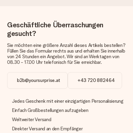
dem Geschenk vermeldet. Du kannst darauf vertrauen, dass
eine fristgerechte Lieferung durch unsere Lieferdienste
erfolgt.
Geschäftliche Überraschungen
Welche Lieferoptionen stehen zur Verfügung?
Derzeit können wir (noch) keine verschiedenen Lieferoptionen
gesucht?
anbieten. Das Geschenk, das bestellt wird, wird als Paket oder
Päckchen versendet. Möchtest du wissen, ob es als Paket
Sie möchten eine größere Anzahl dieses Artikels bestellen?
oder Päckchen geliefert wird, kontaktiere bitte unseren
Füllen Sie das Formular rechts aus und erhalten Sie innerhalb
Kundenservice.
von 24 Stunden ein Angebot. Wir sind an Werktagen von
08.30 - 17.00 Uhr telefonisch für Sie erreichbar.
Zahlung
Wie kann ich meine Bestellung bezahlen?
Wir bieten die folgenden Zahlungsoptionen an: Vorauskasse
b2b@yoursurprise.at
+43 720 882464
mit normaler Überweisung, Sofortüberweisung, Paypal,
Kreditkarte oder auf Rechnung über Klarna. Bei einer
manuellen Überweisung verlängert sich die Lieferzeit des
Jedes Geschenk mit einer einzigartigen Personalisierung
Geschenks jedoch um 3 Werktage.
Einfach Großbestellungen aufzugeben
Geschenk empfangen
Weltweiter Versand
Was, wenn das Geschenk meine Erwartungen nicht
erfüllt?
Direkter Versand an den Empfänger