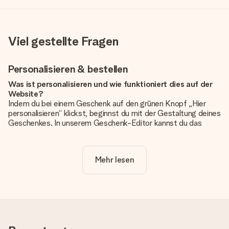
Viel gestellte Fragen
Personalisieren & bestellen
Was ist personalisieren und wie funktioniert dies auf der
Website?
Indem du bei einem Geschenk auf den grünen Knopf „Hier
personalisieren“ klickst, beginnst du mit der Gestaltung deines
Geschenkes. In unserem Geschenk-Editor kannst du das
Geschenk komplett nach Wunsch mit deinem eigenen Foto
und/oder Text gestalten. Wenn du möchtest, wählst du auch
noch eines unserer angebotenen Designs, um deinem
Mehr lesen
Geschenk die perfekte Ausstrahlung zu verleihen.
Ist die Personalisierung im Preis enthalten?
Der auf der Website angezeigte Preis ist inklusive der
Personalisierung. So ist und bleibt es übersichtlich!
Hat mein Foto die richtige Qualität?