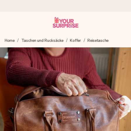
Heute bestellt, in 1 Werktag verschickt
Home
Taschen und Rucksäcke
Koffer
Reisetasche
Wir bereiten dein Geschenk sorgfältig vor und schicken es
blitzschnell – damit du es genau zum richtigen Zeitpunkt
überreichen kannst, wenn es am meisten zählt.
4,8 (basierend auf +15.000 Bewertungen)
Unsere Geschenke begeistern. Kunden bewerten uns mit
4,8 bei Google Reviews (Gesamtergebnis aller Länder, in
die wir versenden).
Mit Liebe gemacht, im Handumdrehen