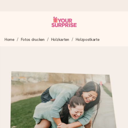
Heute bestellt, in 1 Werktag verschickt
Home
Fotos drucken
Holzkarten
Holzpostkarte
Wir bereiten dein Geschenk sorgfältig vor und schicken es
blitzschnell – damit du es genau zum richtigen Zeitpunkt
überreichen kannst, wenn es am meisten zählt.
4,8 (basierend auf +15.000 Bewertungen)
Unsere Geschenke begeistern. Kunden bewerten uns mit
4,8 bei Google Reviews (Gesamtergebnis aller Länder, in
die wir versenden).
Mit Liebe gemacht, im Handumdrehen