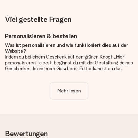
Viel gestellte Fragen
Personalisieren & bestellen
Was ist personalisieren und wie funktioniert dies auf der
Website?
Indem du bei einem Geschenk auf den grünen Knopf „Hier
personalisieren“ klickst, beginnst du mit der Gestaltung deines
Geschenkes. In unserem Geschenk-Editor kannst du das
Geschenk komplett nach Wunsch mit deinem eigenen Foto
und/oder Text gestalten. Wenn du möchtest, wählst du auch
noch eines unserer angebotenen Designs, um deinem
Mehr lesen
Geschenk die perfekte Ausstrahlung zu verleihen.
Ist die Personalisierung im Preis enthalten?
Der auf der Website angezeigte Preis ist inklusive der
Personalisierung. So ist und bleibt es übersichtlich!
Hat mein Foto die richtige Qualität?
Bewertungen
Wir möchten sicherstellen, dass du mit deinem Geschenk