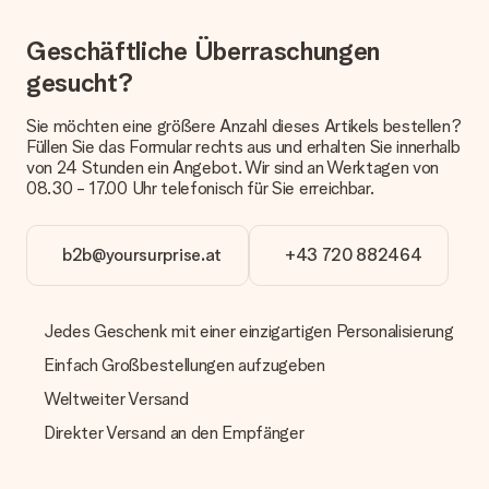
eine fristgerechte Lieferung durch unsere Lieferdienste
erfolgt.
Geschäftliche Überraschungen
Welche Lieferoptionen stehen zur Verfügung?
gesucht?
Derzeit können wir (noch) keine verschiedenen Lieferoptionen
anbieten. Das Geschenk, das bestellt wird, wird als Paket oder
Sie möchten eine größere Anzahl dieses Artikels bestellen?
Päckchen versendet. Möchtest du wissen, ob es als Paket
Füllen Sie das Formular rechts aus und erhalten Sie innerhalb
oder Päckchen geliefert wird, kontaktiere bitte unseren
von 24 Stunden ein Angebot. Wir sind an Werktagen von
Kundenservice.
08.30 - 17.00 Uhr telefonisch für Sie erreichbar.
Zahlung
Wie kann ich meine Bestellung bezahlen?
b2b@yoursurprise.at
+43 720 882464
Wir bieten die folgenden Zahlungsoptionen an: Vorauskasse
mit normaler Überweisung, Sofortüberweisung, Paypal,
Kreditkarte oder auf Rechnung über Klarna. Bei einer
Jedes Geschenk mit einer einzigartigen Personalisierung
manuellen Überweisung verlängert sich die Lieferzeit des
Geschenks jedoch um 3 Werktage.
Einfach Großbestellungen aufzugeben
Geschenk empfangen
Weltweiter Versand
Was, wenn das Geschenk meine Erwartungen nicht
Direkter Versand an den Empfänger
erfüllt?
Sollte das Geschenk wider Erwarten deine Erwartungen nicht