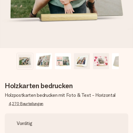
Erstelle etwas Einzigartiges in wenigen Schritten – mit
ihrem Namen, deinem Foto oder einer Nachricht von
Herzen. Kein Stress, nur pure Liebe für den perfekten
Moment.
Holzkarten bedrucken
Holzpostkarten bedrucken mit Foto & Text - Horizontal
4,270
Beurteilungen
Vorrätig