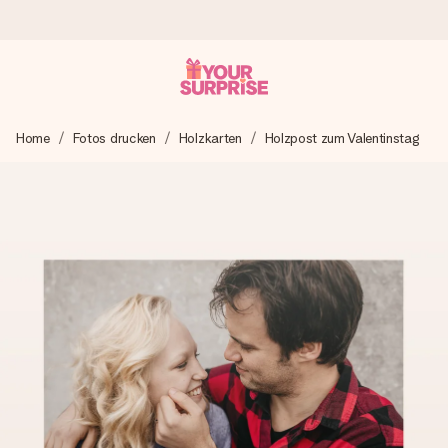
Heute bestellt, in 1 Werktag verschickt
Home
Fotos drucken
Holzkarten
Holzpost zum Valentinstag
Wir bereiten dein Geschenk sorgfältig vor und schicken es
blitzschnell – damit du es genau zum richtigen Zeitpunkt
überreichen kannst, wenn es am meisten zählt.
4,8 (basierend auf +15.000 Bewertungen)
Unsere Geschenke begeistern. Kunden bewerten uns mit
4,8 bei Google Reviews (Gesamtergebnis aller Länder, in
die wir versenden).
Mit Liebe gemacht, im Handumdrehen