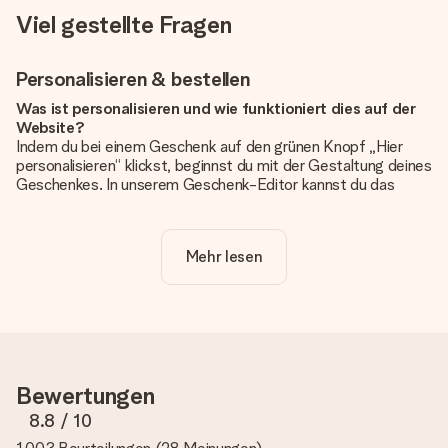
Viel gestellte Fragen
Personalisieren & bestellen
Was ist personalisieren und wie funktioniert dies auf der
Website?
Indem du bei einem Geschenk auf den grünen Knopf „Hier
personalisieren“ klickst, beginnst du mit der Gestaltung deines
Geschenkes. In unserem Geschenk-Editor kannst du das
Geschenk komplett nach Wunsch mit deinem eigenen Foto
und/oder Text gestalten. Wenn du möchtest, wählst du auch
noch eines unserer angebotenen Designs, um deinem
Mehr lesen
Geschenk die perfekte Ausstrahlung zu verleihen.
Ist die Personalisierung im Preis enthalten?
Der auf der Website angezeigte Preis ist inklusive der
Personalisierung. So ist und bleibt es übersichtlich!
Hat mein Foto die richtige Qualität?
Bewertungen
Wir möchten sicherstellen, dass du mit deinem Geschenk
rundum zufrieden bist. Deshalb ist es wichtig, qualitativ
8.8
/ 10
hochwertige Fotos zu verwenden. Wenn du dir nicht sicher