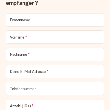
Lösungsvorschlag unterbreitet.
empfangen?
Wird die Rechnung mit der Bestellung mitverschickt?
Alle Lieferungen erfolgen ohne Rechnung und/oder
Lieferschein. Die Rechnung zu deiner Bestellung erhältst du
Firmenname
zeitgleich mit der Bestätigungsmail und kannst sie jederzeit in
deinem MySurprise Account einsehen. Du kannst das
Geschenk also direkt beim Empfänger liefern lassen und es
Vorname
bleibt eine echte Überraschung!
Nachname
Deine E-Mail Adresse
Telefonnummer
Anzahl (10+)