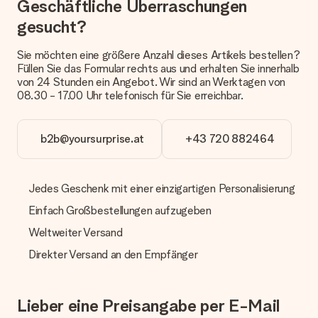
Geschäftliche Überraschungen
Welche Lieferoptionen stehen zur Verfügung?
gesucht?
Derzeit können wir (noch) keine verschiedenen Lieferoptionen
anbieten. Das Geschenk, das bestellt wird, wird als Paket oder
Sie möchten eine größere Anzahl dieses Artikels bestellen?
Päckchen versendet. Möchtest du wissen, ob es als Paket
Füllen Sie das Formular rechts aus und erhalten Sie innerhalb
oder Päckchen geliefert wird, kontaktiere bitte unseren
von 24 Stunden ein Angebot. Wir sind an Werktagen von
Kundenservice.
08.30 - 17.00 Uhr telefonisch für Sie erreichbar.
Zahlung
Wie kann ich meine Bestellung bezahlen?
b2b@yoursurprise.at
+43 720 882464
Wir bieten die folgenden Zahlungsoptionen an: Vorauskasse
mit normaler Überweisung, Sofortüberweisung, Paypal,
Kreditkarte oder auf Rechnung über Klarna. Bei einer
Jedes Geschenk mit einer einzigartigen Personalisierung
manuellen Überweisung verlängert sich die Lieferzeit des
Geschenks jedoch um 3 Werktage.
Einfach Großbestellungen aufzugeben
Geschenk empfangen
Weltweiter Versand
Was, wenn das Geschenk meine Erwartungen nicht
Direkter Versand an den Empfänger
erfüllt?
Sollte das Geschenk wider Erwarten deine Erwartungen nicht
erfüllen, bitten wir dich, unseren Kundenservice zu
Lieber eine Preisangabe per E-Mail
kontaktieren. Dort wird dir umgehend ein passender