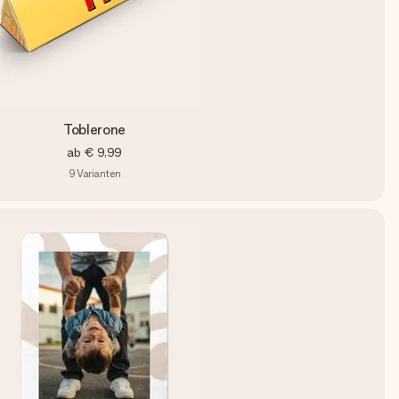
Toblerone
ab
€ 9,99
9
Varianten