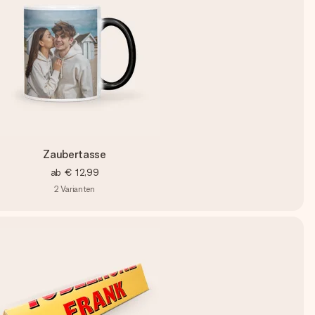
Zaubertasse
ab
€ 12,99
2
Varianten