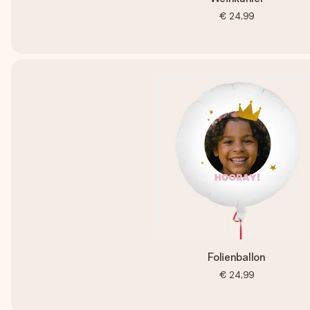
€ 24,99
Folienballon
€ 24,99