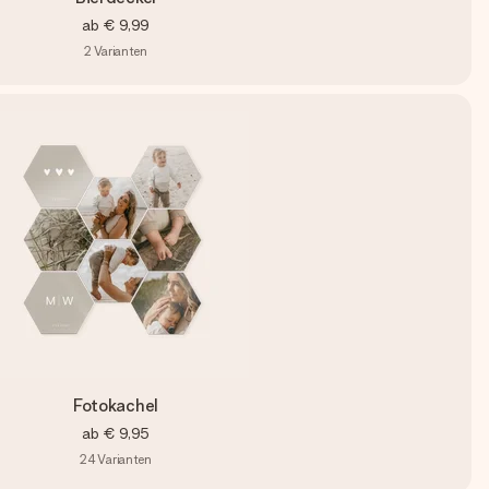
ab
€ 9,99
2
Varianten
Fotokachel
ab
€ 9,95
24
Varianten