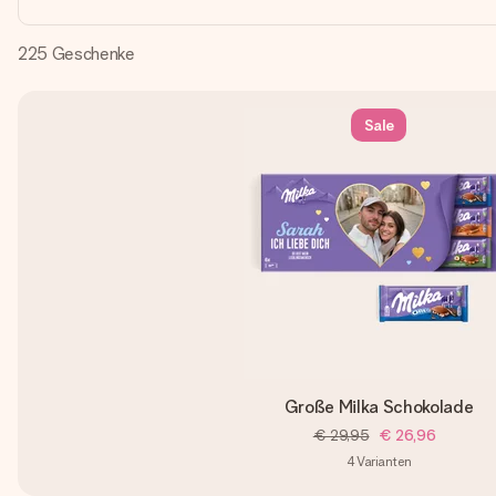
225
Geschenke
Sale
Große Milka Schokolade
€ 29,95
€ 26,96
4
Varianten