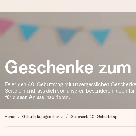
Heute bestellt, in 1 Werktag verschickt
Wir bereiten dein Geschenk sorgfältig vor und schicken es bli
Geschenke zum
4,8 (basierend auf +15.000 Bewertungen)
Unsere Geschenke begeistern. Kunden bewerten uns mit 4,8 be
Feier den 40. Geburtstag mit unvergesslichen Geschenke
Seite ein und lass dich von unseren besonderen Ideen fü
für diesen Anlass inspirieren.
Mit Liebe gemacht, im Handumdrehen
Erstelle etwas Einzigartiges in wenigen Schritten – mit ihre
Home
Geburtstagsgeschenke
Geschenk 40. Geburtstag