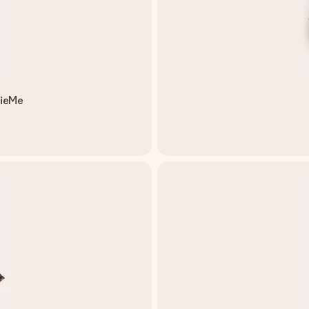
sieMe