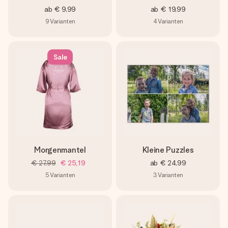
ab
€ 9,99
ab
€ 19,99
9
Varianten
4
Varianten
Sale
Morgenmantel
Kleine Puzzles
€ 27,99
€ 25,19
ab
€ 24,99
5
Varianten
3
Varianten