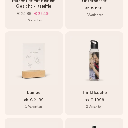
Plüschtier mit deinem
Untersetzer
Gesicht - ItsieMe
ab
€ 6,99
€ 24,99
€ 22,49
13
Varianten
6
Varianten
Lampe
Trinkflasche
ab
€ 21,99
ab
€ 19,99
2
Varianten
2
Varianten