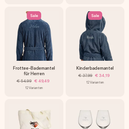
Sale
Sale
Frottee-Bademantel
Kinderbademantel
für Herren
€ 37,99
€ 34,19
€ 54,99
€ 49,49
12
Varianten
12
Varianten