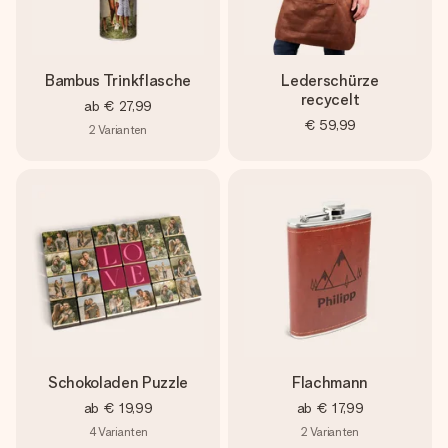
Bambus Trinkflasche
Lederschürze
recycelt
ab
€ 27,99
€ 59,99
2
Varianten
Schokoladen Puzzle
Flachmann
ab
€ 19,99
ab
€ 17,99
4
Varianten
2
Varianten