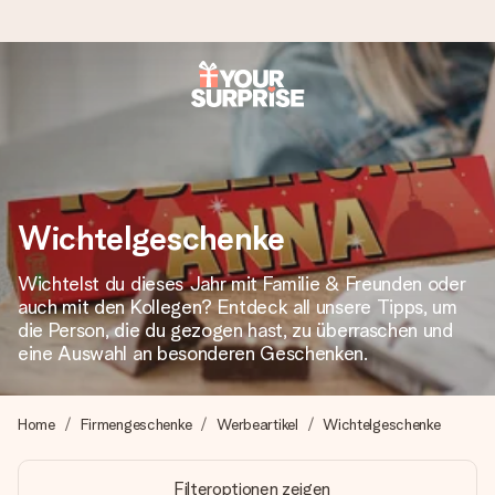
Heute bestellt, in 1 Werktag verschickt
Wir bereiten dein Geschenk sorgfältig vor und schicken es
blitzschnell – damit du es genau zum richtigen Zeitpunkt
überreichen kannst, wenn es am meisten zählt.
Wichtelgeschenke
Wichtelst du dieses Jahr mit Familie & Freunden oder
4,8 (basierend auf +15.000 Bewertungen)
auch mit den Kollegen? Entdeck all unsere Tipps, um
Unsere Geschenke begeistern. Kunden bewerten uns mit
die Person, die du gezogen hast, zu überraschen und
4,8 bei Google Reviews (Gesamtergebnis aller Länder, in
eine Auswahl an besonderen Geschenken.
die wir versenden).
Home
Firmengeschenke
Werbeartikel
Wichtelgeschenke
Mit Liebe gemacht, im Handumdrehen
Filteroptionen zeigen