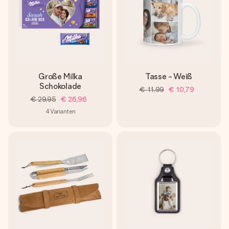
Große Milka
Tasse - Weiß
Schokolade
€ 11,99
€ 10,79
€ 29,95
€ 26,96
4
Varianten