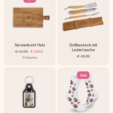
Servierbrett Holz
Grillbesteck mit
Ledertasche
€ 32,99
€ 29,69
€ 49,99
6
Varianten
Sale