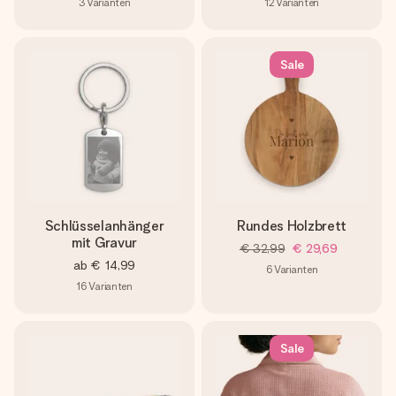
3
Varianten
12
Varianten
Sale
Schlüsselanhänger
Rundes Holzbrett
mit Gravur
€ 32,99
€ 29,69
ab
€ 14,99
6
Varianten
16
Varianten
Sale