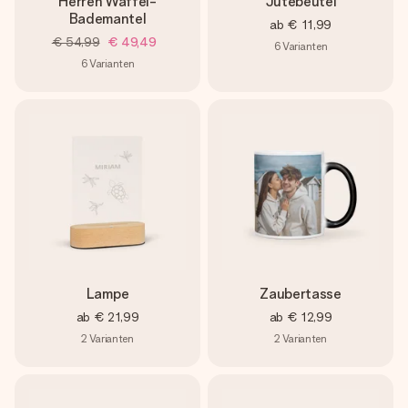
Herren Waffel-
Jutebeutel
Bademantel
ab
€ 11,99
€ 54,99
€ 49,49
6
Varianten
6
Varianten
Lampe
Zaubertasse
ab
€ 21,99
ab
€ 12,99
2
Varianten
2
Varianten