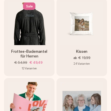
Sale
Frottee-Bademantel
Kissen
für Herren
ab
€ 19,99
€ 54,99
€ 49,49
24
Varianten
12
Varianten