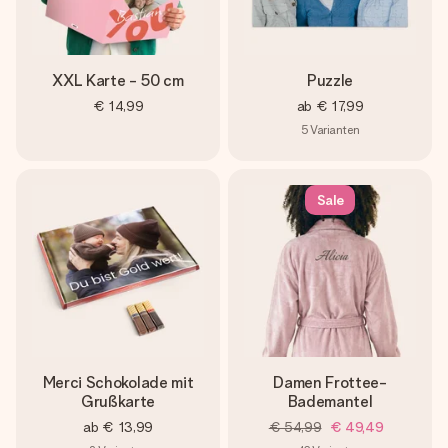
XXL Karte - 50 cm
Puzzle
€ 14,99
ab
€ 17,99
5
Varianten
Sale
Merci Schokolade mit
Damen Frottee-
Grußkarte
Bademantel
ab
€ 13,99
€ 54,99
€ 49,49