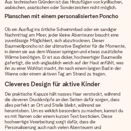
Aus technischen Gründen ist das Hinzufügen von kyrillischen,
arabischen, asiatischen oder Sonderzeichen nicht möglich.
Planschen mit einem personalisierten Poncho
Ob ein Ausflug ins örtliche Schwimmbad oder ein sandiger
Nachmittag am Meer, jeder kleine Abenteurer braucht eine
zuverlässige Möglichkeit, sich abzutrocknen. Dieser
Baumwollponcho ist der ultimative Begleiter für die Momente,
in denen sie aus dem Wasser springen und etwas zusätzliche
Wärme benötigen. Er ist aus dicker, hochwertiger Baumwolle
gefertigt, die sich unglaublich weich auf der Haut anfühlt, was
ihn zu einer Wohltat macht, ihn nach einem langen Bad in der
Wanne oder einem aktiven Tag am Strand zu tragen.
Cleveres Design für aktive Kinder
Die praktische Kapuze hält nasses Haar versteckt, während
die cleveren Druckknöpfe an den Seiten dafür sorgen, dass
alles perfekt an Ort und Stelle bleibt, während sie
herumtoben. Um es wirklich besonders zu machen, kannst du
es mit Namen oder einem kurzen Text besticken. Diese
hochwertige Verarbeitung sorgt dafür, dass die
Personalisierung auch nach vielen Abenteuern und