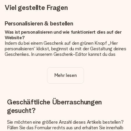
Viel gestellte Fragen
Personalisieren & bestellen
Was ist personalisieren und wie funktioniert dies auf der
Website?
Indem du bei einem Geschenk auf den grünen Knopf „Hier
personalisieren“ klickst, beginnst du mit der Gestaltung deines
Geschenkes. In unserem Geschenk-Editor kannst du das
Geschenk komplett nach Wunsch mit deinem eigenen Foto
und/oder Text gestalten. Wenn du möchtest, wählst du auch
noch eines unserer angebotenen Designs, um deinem
Mehr lesen
Geschenk die perfekte Ausstrahlung zu verleihen.
Ist die Personalisierung im Preis enthalten?
Der auf der Website angezeigte Preis ist inklusive der
Personalisierung. So ist und bleibt es übersichtlich!
Geschäftliche Überraschungen
gesucht?
Hat mein Foto die richtige Qualität?
Wir möchten sicherstellen, dass du mit deinem Geschenk
rundum zufrieden bist. Deshalb ist es wichtig, qualitativ
Sie möchten eine größere Anzahl dieses Artikels bestellen?
hochwertige Fotos zu verwenden. Wenn du dir nicht sicher
Füllen Sie das Formular rechts aus und erhalten Sie innerhalb