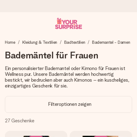
Heute bestellt, in 1 Werktag verschickt
Home
Kleidung & Textilien
Badtextilien
Bademantel - Damen
Wir bereiten dein Geschenk sorgfältig vor und schicken es
blitzschnell – damit du es genau zum richtigen Zeitpunkt
Bademäntel für Frauen
überreichen kannst, wenn es am meisten zählt.
Ein personalisierter Bademantel oder Kimono für Frauen ist
Wellness pur. Unsere Bademäntel werden hochwertig
bestickt, wir bedrucken aber auch Kimonos – ein kuscheliges,
4,8 (basierend auf +15.000 Bewertungen)
einzigartiges Geschenk für sie.
Unsere Geschenke begeistern. Kunden bewerten uns mit
4,8 bei Google Reviews (Gesamtergebnis aller Länder, in
die wir versenden).
Filteroptionen zeigen
27
Geschenke
Mit Liebe gemacht, im Handumdrehen