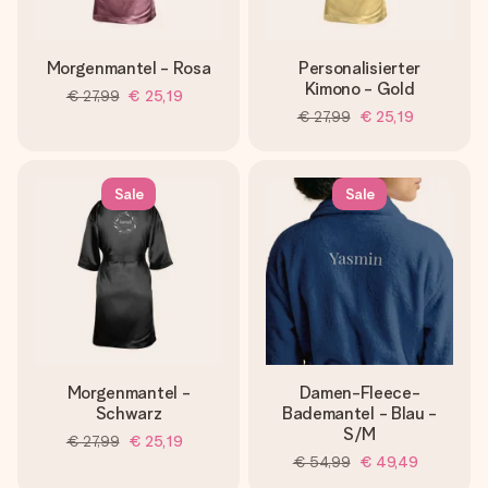
Morgenmantel - Rosa
Personalisierter
Kimono - Gold
€ 27,99
€ 25,19
€ 27,99
€ 25,19
Sale
Sale
Morgenmantel -
Damen-Fleece-
Schwarz
Bademantel - Blau -
S/M
€ 27,99
€ 25,19
€ 54,99
€ 49,49