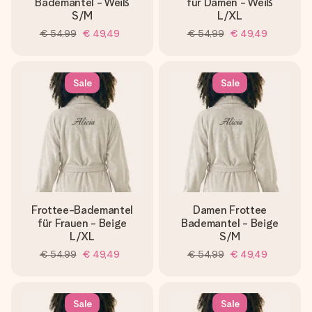
Bademantel - Weiß
für Damen - Weiß
S/M
L/XL
€ 54,99
€ 49,49
€ 54,99
€ 49,49
Sale
Sale
Frottee-Bademantel
Damen Frottee
für Frauen - Beige
Bademantel - Beige
L/XL
S/M
€ 54,99
€ 49,49
€ 54,99
€ 49,49
Sale
Sale