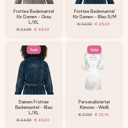
Frottee Bademantel
Frottee Bademantel
für Damen - Grau
für Damen - Blau S/M
L/XL
€ 54,99
€ 49,49
€ 54,99
€ 49,49
Sale
Sale
Damen Frottee
Personalisierter
Bademantel - Blau
Kimono - Weiß
L/XL
€ 27,99
€ 25,19
€ 54,99
€ 49,49