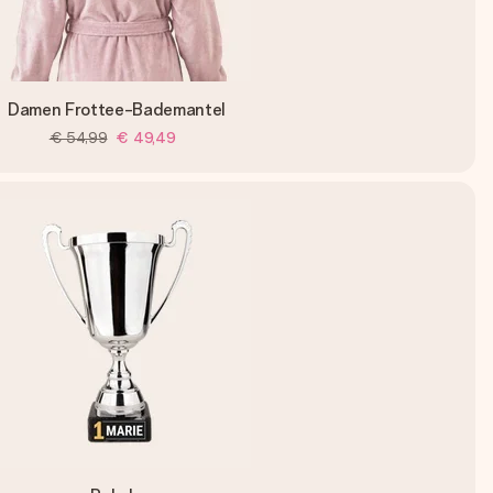
Damen Frottee-Bademantel
€ 54,99
€ 49,49