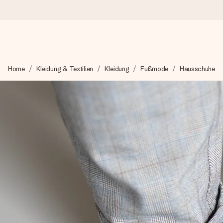
Heute bestellt, in 1 Werktag verschickt
Home
Kleidung & Textilien
Kleidung
Fußmode
Hausschuhe
Wir bereiten dein Geschenk sorgfältig vor und schicken es bli
4,8 (basierend auf +15.000 Bewertungen)
Unsere Geschenke begeistern. Kunden bewerten uns mit 4,8 be
Mit Liebe gemacht, im Handumdrehen
Erstelle etwas Einzigartiges in wenigen Schritten – mit ihre