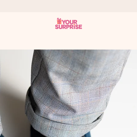
tzschnell – damit du es genau zum richtigen Zeitpunkt überreichen k
i Google Reviews (Gesamtergebnis aller Länder, in die wir versen
m Namen, deinem Foto oder einer Nachricht von Herzen. Kein Stress,