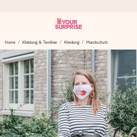
Heute bestellt, in 1 Werktag verschickt
Home
Kleidung & Textilien
Kleidung
Mundschutz
Wir bereiten dein Geschenk sorgfältig vor und schicken es
blitzschnell – damit du es genau zum richtigen Zeitpunkt
überreichen kannst, wenn es am meisten zählt.
4,8 (basierend auf +15.000 Bewertungen)
Unsere Geschenke begeistern. Kunden bewerten uns mit
4,8 bei Google Reviews (Gesamtergebnis aller Länder, in
die wir versenden).
Mit Liebe gemacht, im Handumdrehen