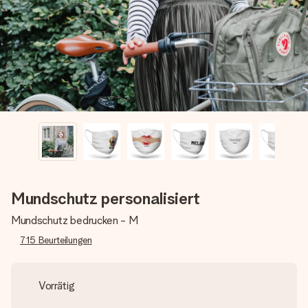
Erstelle etwas Einzigartiges in wenigen Schritten – mit
ihrem Namen, deinem Foto oder einer Nachricht von
Herzen. Kein Stress, nur pure Liebe für den perfekten
Moment.
Mundschutz personalisiert
Mundschutz bedrucken - M
715
Beurteilungen
Vorrätig