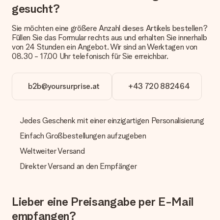
anbieten. Das Geschenk, das bestellt wird, wird als Paket oder
gesucht?
Päckchen versendet. Möchtest du wissen, ob es als Paket
oder Päckchen geliefert wird, kontaktiere bitte unseren
Sie möchten eine größere Anzahl dieses Artikels bestellen?
Kundenservice.
Füllen Sie das Formular rechts aus und erhalten Sie innerhalb
von 24 Stunden ein Angebot. Wir sind an Werktagen von
Zahlung
08.30 - 17.00 Uhr telefonisch für Sie erreichbar.
Wie kann ich meine Bestellung bezahlen?
Wir bieten die folgenden Zahlungsoptionen an: Vorauskasse
mit normaler Überweisung, Sofortüberweisung, Paypal,
b2b@yoursurprise.at
+43 720 882464
Kreditkarte oder auf Rechnung über Klarna. Bei einer
manuellen Überweisung verlängert sich die Lieferzeit des
Geschenks jedoch um 3 Werktage.
Jedes Geschenk mit einer einzigartigen Personalisierung
Geschenk empfangen
Einfach Großbestellungen aufzugeben
Was, wenn das Geschenk meine Erwartungen nicht
Weltweiter Versand
erfüllt?
Sollte das Geschenk wider Erwarten deine Erwartungen nicht
Direkter Versand an den Empfänger
erfüllen, bitten wir dich, unseren Kundenservice zu
kontaktieren. Dort wird dir umgehend ein passender
Lösungsvorschlag unterbreitet.
Lieber eine Preisangabe per E-Mail
Wird die Rechnung mit der Bestellung mitverschickt?
empfangen?