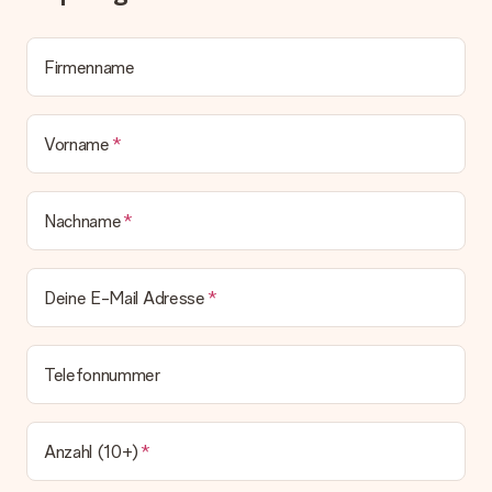
Alle Lieferungen erfolgen ohne Rechnung und/oder
Lieferschein. Die Rechnung zu deiner Bestellung erhältst du
zeitgleich mit der Bestätigungsmail und kannst sie jederzeit in
deinem MySurprise Account einsehen. Du kannst das
Firmenname
Geschenk also direkt beim Empfänger liefern lassen und es
bleibt eine echte Überraschung!
Vorname
Nachname
Deine E-Mail Adresse
Telefonnummer
Anzahl (10+)