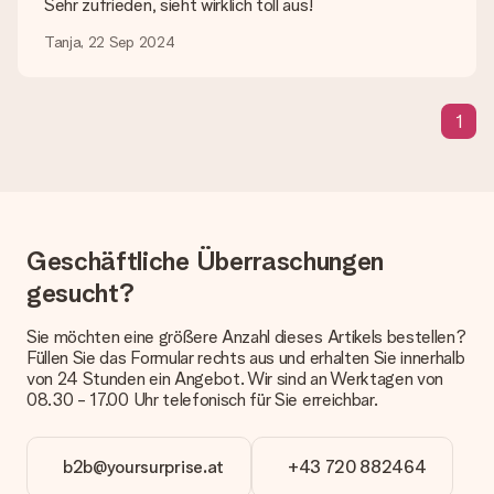
Sehr zufrieden, sieht wirklich toll aus!
weitergeholfen!
Tanja, 22 Sep 2024
Wie füge ich eine Geschenkkarte hinzu? Was genau ist
die Geschenkkarte?
In unserem Warenkorb bieten wie die Option „Gratis
Geschenkkarte“ an. Klicke diese Option an, wenn du diese
1
Karte mitschicken möchtest. Auf diese Karte kannst du eine
persönliche Nachricht schreiben, sodass der Empfänger genau
weiß, von wem die Überraschung ist.
Wird mein Geschenk in Geschenkpapier geliefert?
Derzeit bieten wir (noch) keinen Einpackservice. Aber unsere
Geschäftliche Überraschungen
Geschenke werden in einer fröhlichen Versandverpackung
gesucht?
geliefert. Somit ist dein Geschenk automatisch zum
Verschenken bereit oder kann sofort an den Empfänger
geschickt werden.
Sie möchten eine größere Anzahl dieses Artikels bestellen?
Füllen Sie das Formular rechts aus und erhalten Sie innerhalb
von 24 Stunden ein Angebot. Wir sind an Werktagen von
Lieferzeit, Lieferoptionen und Versandkosten
08.30 - 17.00 Uhr telefonisch für Sie erreichbar.
Kann ich ein Lieferdatum wählen?
Bedauerlicherweise ist es momentan (noch) nicht möglich, das
Geschenk zu einem Wunschtermin liefern zu lassen.
b2b@yoursurprise.at
+43 720 882464