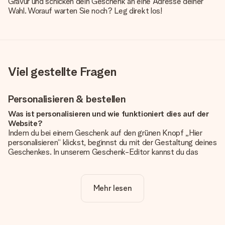
Gravur und schicken dein Geschenk an eine Adresse deiner
Wahl. Worauf warten Sie noch? Leg direkt los!
Viel gestellte Fragen
Personalisieren & bestellen
Was ist personalisieren und wie funktioniert dies auf der
Website?
Indem du bei einem Geschenk auf den grünen Knopf „Hier
personalisieren“ klickst, beginnst du mit der Gestaltung deines
Geschenkes. In unserem Geschenk-Editor kannst du das
Geschenk komplett nach Wunsch mit deinem eigenen Foto
und/oder Text gestalten. Wenn du möchtest, wählst du auch
noch eines unserer angebotenen Designs, um deinem
Mehr lesen
Geschenk die perfekte Ausstrahlung zu verleihen.
Ist die Personalisierung im Preis enthalten?
Der auf der Website angezeigte Preis ist inklusive der