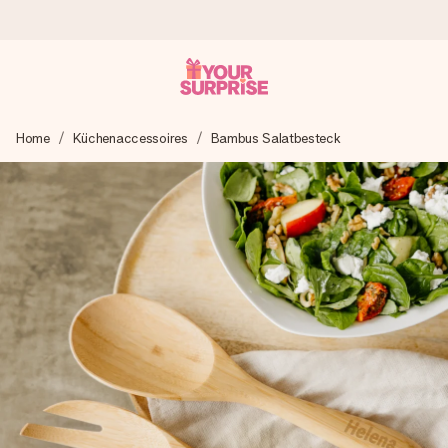
Heute bestellt, in 1 Werktag verschickt
Home
Küchenaccessoires
Bambus Salatbesteck
Wir bereiten dein Geschenk sorgfältig vor und schicken es
blitzschnell – damit du es genau zum richtigen Zeitpunkt
überreichen kannst, wenn es am meisten zählt.
4,8 (basierend auf +15.000 Bewertungen)
Unsere Geschenke begeistern. Kunden bewerten uns mit
4,8 bei Google Reviews (Gesamtergebnis aller Länder, in
die wir versenden).
Mit Liebe gemacht, im Handumdrehen