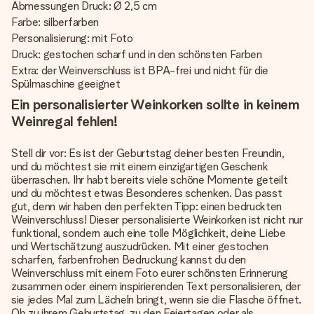
Abmessungen Druck: Ø 2,5 cm
Farbe: silberfarben
Personalisierung: mit Foto
Druck: gestochen scharf und in den schönsten Farben
Extra: der Weinverschluss ist BPA-frei und nicht für die
Spülmaschine geeignet
Ein personalisierter Weinkorken sollte in keinem
Weinregal fehlen!
Stell dir vor: Es ist der Geburtstag deiner besten Freundin,
und du möchtest sie mit einem einzigartigen Geschenk
überraschen. Ihr habt bereits viele schöne Momente geteilt
und du möchtest etwas Besonderes schenken. Das passt
gut, denn wir haben den perfekten Tipp: einen bedruckten
Weinverschluss! Dieser personalisierte Weinkorken ist nicht nur
funktional, sondern auch eine tolle Möglichkeit, deine Liebe
und Wertschätzung auszudrücken. Mit einer gestochen
scharfen, farbenfrohen Bedruckung kannst du den
Weinverschluss mit einem Foto eurer schönsten Erinnerung
zusammen oder einem inspirierenden Text personalisieren, der
sie jedes Mal zum Lächeln bringt, wenn sie die Flasche öffnet.
Ob zu ihrem Geburtstag, zu den Feiertagen oder als