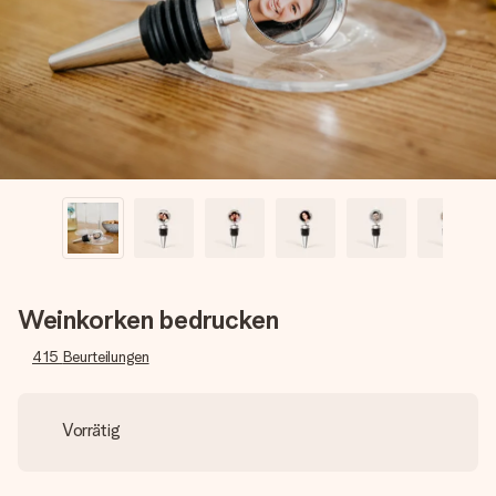
Erstelle etwas Einzigartiges in wenigen Schritten – mit
ihrem Namen, deinem Foto oder einer Nachricht von
Herzen. Kein Stress, nur pure Liebe für den perfekten
Moment.
Weinkorken bedrucken
415
Beurteilungen
Vorrätig