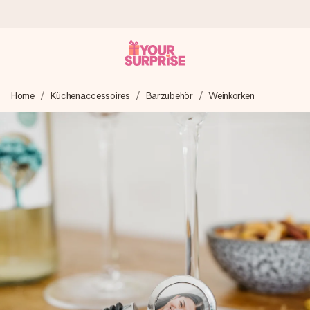
Heute bestellt, in 1 Werktag verschickt
Home
Küchenaccessoires
Barzubehör
Weinkorken
Wir bereiten dein Geschenk sorgfältig vor und schicken es
blitzschnell – damit du es genau zum richtigen Zeitpunkt
überreichen kannst, wenn es am meisten zählt.
4,8 (basierend auf +15.000 Bewertungen)
Unsere Geschenke begeistern. Kunden bewerten uns mit
4,8 bei Google Reviews (Gesamtergebnis aller Länder, in
die wir versenden).
Mit Liebe gemacht, im Handumdrehen