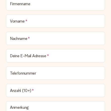
zeitgleich mit der Bestätigungsmail und kannst sie jederzeit in
Firmenname
deinem MySurprise Account einsehen. Du kannst das
Geschenk also direkt beim Empfänger liefern lassen und es
bleibt eine echte Überraschung!
Vorname
Nachname
Deine E-Mail Adresse
Telefonnummer
Anzahl (10+)
Anmerkung