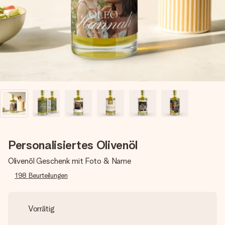
Erstelle etwas Einzigartiges in wenigen Schritten – mit
ihrem Namen, deinem Foto oder einer Nachricht von
Herzen. Kein Stress, nur pure Liebe für den perfekten
Moment.
Personalisiertes Olivenöl
Olivenöl Geschenk mit Foto & Name
198
Beurteilungen
Vorrätig