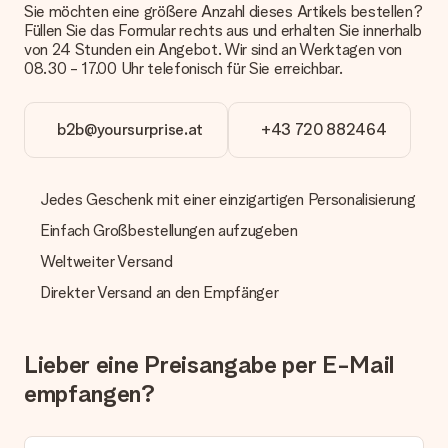
Sie möchten eine größere Anzahl dieses Artikels bestellen?
oder Päckchen geliefert wird, kontaktiere bitte unseren
Füllen Sie das Formular rechts aus und erhalten Sie innerhalb
Kundenservice.
von 24 Stunden ein Angebot. Wir sind an Werktagen von
08.30 - 17.00 Uhr telefonisch für Sie erreichbar.
Zahlung
Wie kann ich meine Bestellung bezahlen?
Wir bieten die folgenden Zahlungsoptionen an: Vorauskasse
b2b@yoursurprise.at
+43 720 882464
mit normaler Überweisung, Sofortüberweisung, Paypal,
Kreditkarte oder auf Rechnung über Klarna. Bei einer
manuellen Überweisung verlängert sich die Lieferzeit des
Jedes Geschenk mit einer einzigartigen Personalisierung
Geschenks jedoch um 3 Werktage.
Einfach Großbestellungen aufzugeben
Geschenk empfangen
Weltweiter Versand
Was, wenn das Geschenk meine Erwartungen nicht
erfüllt?
Direkter Versand an den Empfänger
Sollte das Geschenk wider Erwarten deine Erwartungen nicht
erfüllen, bitten wir dich, unseren Kundenservice zu
kontaktieren. Dort wird dir umgehend ein passender
Lieber eine Preisangabe per E-Mail
Lösungsvorschlag unterbreitet.
empfangen?
Wird die Rechnung mit der Bestellung mitverschickt?
Alle Lieferungen erfolgen ohne Rechnung und/oder
Lieferschein. Die Rechnung zu deiner Bestellung erhältst du