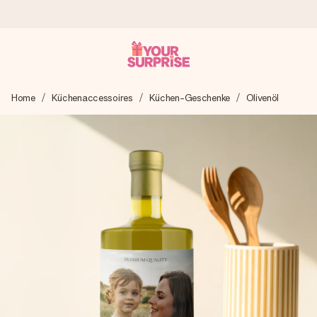
Heute bestellt, in 1 Werktag verschickt
Home
Küchenaccessoires
Küchen-Geschenke
Olivenöl
Wir bereiten dein Geschenk sorgfältig vor und schicken es
blitzschnell – damit du es genau zum richtigen Zeitpunkt
überreichen kannst, wenn es am meisten zählt.
4,8 (basierend auf +15.000 Bewertungen)
Unsere Geschenke begeistern. Kunden bewerten uns mit
4,8 bei Google Reviews (Gesamtergebnis aller Länder, in
die wir versenden).
Mit Liebe gemacht, im Handumdrehen