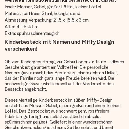
Weitere Informationen zum Kinderbesteck mit Gravur:
Inhalt: Messer, Gabel, großer Löffel, kleiner Löffel
Material: rostfreier Stahl, hochglänzend
Abmessung Verpackung: 21,5 x 15,5 x 3 cm
Alter: 4 - 6 Jahre
Extra: spülmaschinentauglich
Kinderbesteck mit Namen und Miffy Design
verschenken!
Ob zum Kindergeburtstag, zur Geburt oder zur Taufe – dieses
Geschenk ist garantiert ein Volltreffer! Die persönliche
Namensgravur macht das Besteck zu einem echten Unikat,
das der Familie noch ganz lange Freude bereiten wird. Die
hochwertige Gravur wird liebevoll auf der Vorderseite des
Bestecks angebracht.
Dieses vierteilige Kinderbesteck im süßen Miffy-Design
besteht aus Messer, Gabel, einem großen und einem kleinen
Löffel. Das Besteck ist aus hochwertigem, rostfreiem
Edelstahl gefertigt und selbstverständlich absolut
spülmaschinengeignet. Geliefert in einer wunderschönen
Geschenkverpackung ist dieses Set komplett und bereit,