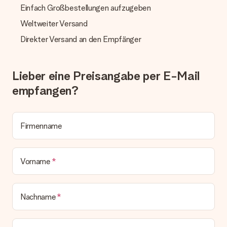
Geschenk empfangen
Einfach Großbestellungen aufzugeben
Was, wenn das Geschenk meine Erwartungen nicht
Weltweiter Versand
erfüllt?
Sollte das Geschenk wider Erwarten deine Erwartungen nicht
Direkter Versand an den Empfänger
erfüllen, bitten wir dich, unseren Kundenservice zu
kontaktieren. Dort wird dir umgehend ein passender
Lösungsvorschlag unterbreitet.
Lieber eine Preisangabe per E-Mail
Wird die Rechnung mit der Bestellung mitverschickt?
empfangen?
Alle Lieferungen erfolgen ohne Rechnung und/oder
Lieferschein. Die Rechnung zu deiner Bestellung erhältst du
zeitgleich mit der Bestätigungsmail und kannst sie jederzeit in
deinem MySurprise Account einsehen. Du kannst das
Firmenname
Geschenk also direkt beim Empfänger liefern lassen und es
bleibt eine echte Überraschung!
Vorname
Nachname