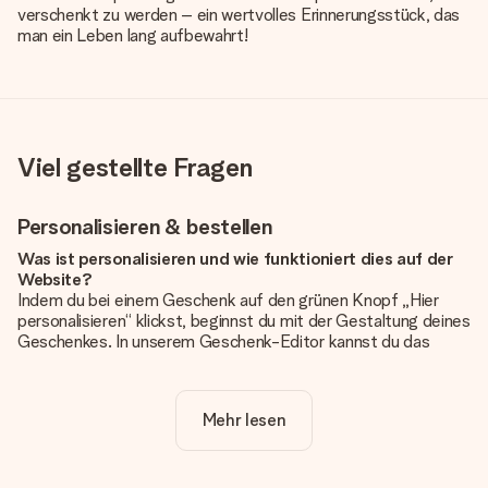
verschenkt zu werden – ein wertvolles Erinnerungsstück, das
man ein Leben lang aufbewahrt!
Viel gestellte Fragen
Personalisieren & bestellen
Was ist personalisieren und wie funktioniert dies auf der
Website?
Indem du bei einem Geschenk auf den grünen Knopf „Hier
personalisieren“ klickst, beginnst du mit der Gestaltung deines
Geschenkes. In unserem Geschenk-Editor kannst du das
Geschenk komplett nach Wunsch mit deinem eigenen Foto
und/oder Text gestalten. Wenn du möchtest, wählst du auch
noch eines unserer angebotenen Designs, um deinem
Mehr lesen
Geschenk die perfekte Ausstrahlung zu verleihen.
Ist die Personalisierung im Preis enthalten?
Der auf der Website angezeigte Preis ist inklusive der