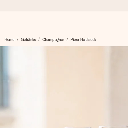
Heute bestellt, in 1 Werktag verschickt
Home
Getränke
Champagner
Piper Heidsieck
Wir bereiten dein Geschenk sorgfältig vor und schicken es bli
4,8 (basierend auf +15.000 Bewertungen)
Unsere Geschenke begeistern. Kunden bewerten uns mit 4,8 be
Mit Liebe gemacht, im Handumdrehen
Erstelle etwas Einzigartiges in wenigen Schritten – mit ihre