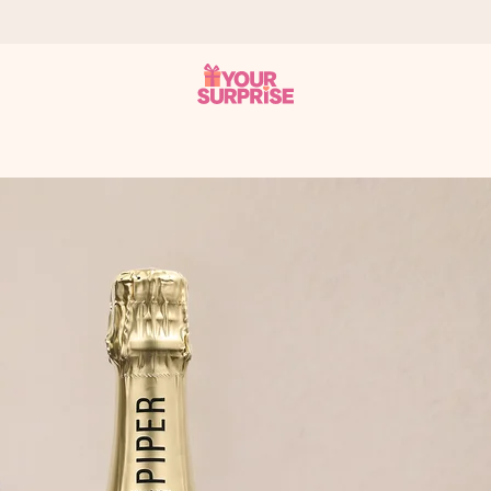
tzschnell – damit du es genau zum richtigen Zeitpunkt überreichen k
i Google Reviews (Gesamtergebnis aller Länder, in die wir versen
m Namen, deinem Foto oder einer Nachricht von Herzen. Kein Stress,