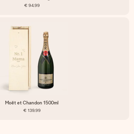
€ 94,99
Moët et Chandon 1500ml
€ 139,99