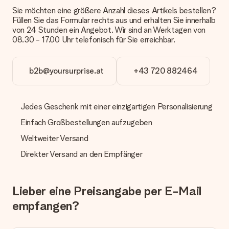
Verschenken bereit oder kann sofort an den Empfänger
Sie möchten eine größere Anzahl dieses Artikels bestellen?
geschickt werden.
Füllen Sie das Formular rechts aus und erhalten Sie innerhalb
von 24 Stunden ein Angebot. Wir sind an Werktagen von
08.30 - 17.00 Uhr telefonisch für Sie erreichbar.
Lieferzeit, Lieferoptionen und Versandkosten
Kann ich ein Lieferdatum wählen?
Bedauerlicherweise ist es momentan (noch) nicht möglich, das
b2b@yoursurprise.at
+43 720 882464
Geschenk zu einem Wunschtermin liefern zu lassen.
Wie lange dauert die Lieferzeit und wann werde ich mein
Jedes Geschenk mit einer einzigartigen Personalisierung
Geschenk erhalten?
Die aktuelle Lieferzeit steht jeweils auf der Produktseite bei
Einfach Großbestellungen aufzugeben
dem Geschenk vermeldet. Du kannst darauf vertrauen, dass
eine fristgerechte Lieferung durch unsere Lieferdienste
Weltweiter Versand
erfolgt.
Direkter Versand an den Empfänger
Welche Lieferoptionen stehen zur Verfügung?
Derzeit können wir (noch) keine verschiedenen Lieferoptionen
anbieten. Das Geschenk, das bestellt wird, wird als Paket oder
Lieber eine Preisangabe per E-Mail
Päckchen versendet. Möchtest du wissen, ob es als Paket
empfangen?
oder Päckchen geliefert wird, kontaktiere bitte unseren
Kundenservice.