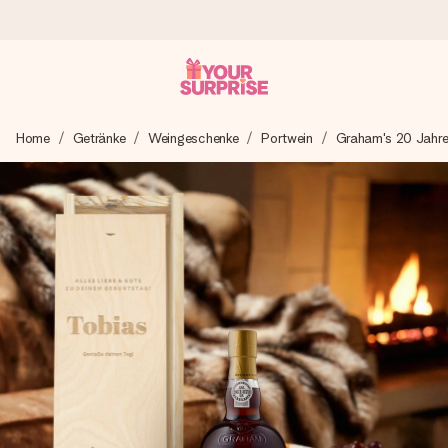
Heute bestellt, in 1 Werktag verschickt
Home
Getränke
Weingeschenke
Portwein
Graham's 20 Jahr
Wir bereiten dein Geschenk sorgfältig vor und schicken es
blitzschnell – damit du es genau zum richtigen Zeitpunkt
überreichen kannst, wenn es am meisten zählt.
4,8 (basierend auf +15.000 Bewertungen)
Unsere Geschenke begeistern. Kunden bewerten uns mit
4,8 bei Google Reviews (Gesamtergebnis aller Länder, in
die wir versenden).
Mit Liebe gemacht, im Handumdrehen