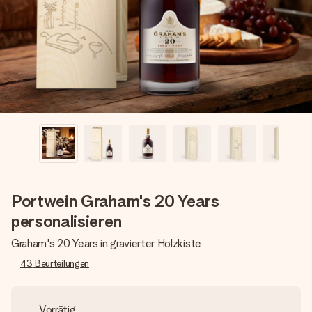
Erstelle etwas Einzigartiges in wenigen Schritten – mit
ihrem Namen, deinem Foto oder einer Nachricht von
Herzen. Kein Stress, nur pure Liebe für den perfekten
Moment.
Portwein Graham's 20 Years
personalisieren
Graham's 20 Years in gravierter Holzkiste
43
Beurteilungen
Vorrätig