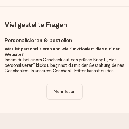
Viel gestellte Fragen
Personalisieren & bestellen
Was ist personalisieren und wie funktioniert dies auf der
Website?
Indem du bei einem Geschenk auf den grünen Knopf „Hier
personalisieren“ klickst, beginnst du mit der Gestaltung deines
Geschenkes. In unserem Geschenk-Editor kannst du das
Geschenk komplett nach Wunsch mit deinem eigenen Foto
und/oder Text gestalten. Wenn du möchtest, wählst du auch
noch eines unserer angebotenen Designs, um deinem
Mehr lesen
Geschenk die perfekte Ausstrahlung zu verleihen.
Ist die Personalisierung im Preis enthalten?
Der auf der Website angezeigte Preis ist inklusive der
Personalisierung. So ist und bleibt es übersichtlich!
Hat mein Foto die richtige Qualität?