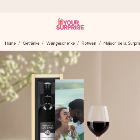
Heute bestellt, in 1 Werktag verschickt
Home
Getränke
Weingeschenke
Rotwein
Maison de la Surpri
Wir bereiten dein Geschenk sorgfältig vor und schicken es
blitzschnell – damit du es genau zum richtigen Zeitpunkt
überreichen kannst, wenn es am meisten zählt.
4,8 (basierend auf +15.000 Bewertungen)
Unsere Geschenke begeistern. Kunden bewerten uns mit
4,8 bei Google Reviews (Gesamtergebnis aller Länder, in
die wir versenden).
Mit Liebe gemacht, im Handumdrehen