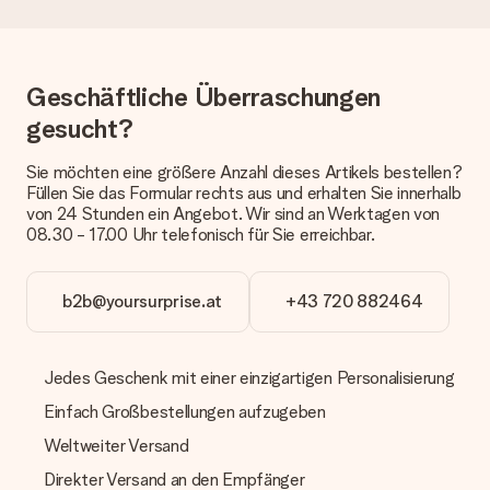
dem Geschenk vermeldet. Du kannst darauf vertrauen, dass
eine fristgerechte Lieferung durch unsere Lieferdienste
erfolgt.
Geschäftliche Überraschungen
Welche Lieferoptionen stehen zur Verfügung?
Derzeit können wir (noch) keine verschiedenen Lieferoptionen
gesucht?
anbieten. Das Geschenk, das bestellt wird, wird als Paket oder
Päckchen versendet. Möchtest du wissen, ob es als Paket
Sie möchten eine größere Anzahl dieses Artikels bestellen?
oder Päckchen geliefert wird, kontaktiere bitte unseren
Füllen Sie das Formular rechts aus und erhalten Sie innerhalb
Kundenservice.
von 24 Stunden ein Angebot. Wir sind an Werktagen von
08.30 - 17.00 Uhr telefonisch für Sie erreichbar.
Zahlung
Wie kann ich meine Bestellung bezahlen?
Wir bieten die folgenden Zahlungsoptionen an: Vorauskasse
b2b@yoursurprise.at
+43 720 882464
mit normaler Überweisung, Sofortüberweisung, Paypal,
Kreditkarte oder auf Rechnung über Klarna. Bei einer
manuellen Überweisung verlängert sich die Lieferzeit des
Jedes Geschenk mit einer einzigartigen Personalisierung
Geschenks jedoch um 3 Werktage.
Einfach Großbestellungen aufzugeben
Geschenk empfangen
Weltweiter Versand
Was, wenn das Geschenk meine Erwartungen nicht
erfüllt?
Direkter Versand an den Empfänger