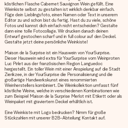
köstlichen Flasche Cabernet Sauvignon Wein gefüllt. Eine
Weinkiste selbst zu gestalten ist wirklich denkbar einfach.
Füge dein Lieblingsfoto, einen Namen oder Text in unserem
Editor zu und schon bist du fertig. Hast du zu viele, schöne
Fotos und kannst dich einfach nicht entscheiden? Gestalte
dann eine tolle Fotocollage. Wir drucken danach deinen
Entwurf gestochen scharf und in full colour auf den Deckel.
Gestalte jetzt deine persönliche Weinkiste!
Maison de la Surprise ist ein Hauswein von YourSurprise.
Dieser Hauswein wird extra für YourSurprise vom Weinproten
Luc Pirlet aus der französischen Region Languedoc
hergestellt. Ein toller Wein mit einer Anspielung auf die Stadt
Zierikzee, in der YourSurprise die Personalisierung und die
großartige Handwerkskunst eines renommierten
Weinherstellers kombiniert. Die Weinkollektion umfasst fünf
köstliche Weine, welche in verschiedenen Kombinationen wie
zum Beispiel Maison de la Surprise Merlot mit Etikett oder als
Weinpaket mit graviertem Deckel erhältlich ist.
Eine Weinkiste mit Logo bedrucken? Nimm für große
Stückzahlen mit unserer B2B-Abteilung Kontakt auf.