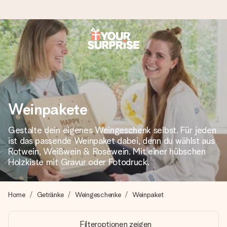
Heute bestellt, in 1 Werktag verschickt
Wir bereiten dein Geschenk sorgfältig vor und schicken es
blitzschnell – damit du es genau zum richtigen Zeitpunkt
überreichen kannst, wenn es am meisten zählt.
Weinpakete
Gestalte dein eigenes Weingeschenk selbst. Für jeden
4,8 (basierend auf +15.000 Bewertungen)
ist das passende Weinpaket dabei, denn du wählst aus
Unsere Geschenke begeistern. Kunden bewerten uns mit
Rotwein, Weißwein & Rosèwein. Mit einer hübschen
4,8 bei Google Reviews (Gesamtergebnis aller Länder, in
Holzkiste mit Gravur oder Fotodruck.
die wir versenden).
Home
Getränke
Weingeschenke
Weinpaket
Mit Liebe gemacht, im Handumdrehen
Filteroptionen zeigen