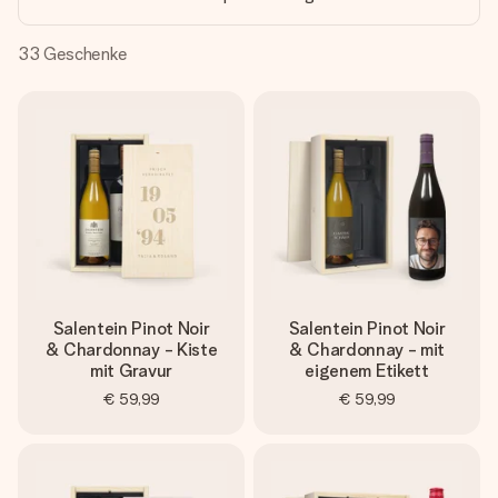
Erstelle etwas Einzigartiges in wenigen Schritten – mit
ihrem Namen, deinem Foto oder einer Nachricht von
Herzen. Kein Stress, nur pure Liebe für den perfekten
33
Geschenke
Moment.
Salentein Pinot Noir
Salentein Pinot Noir
& Chardonnay - Kiste
& Chardonnay - mit
mit Gravur
eigenem Etikett
€ 59,99
€ 59,99