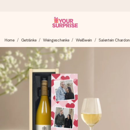
Heute bestellt, in 1 Werktag verschickt
Home
Getränke
Weingeschenke
Weißwein
Salentein Chardo
Wir bereiten dein Geschenk sorgfältig vor und schicken es
blitzschnell – damit du es genau zum richtigen Zeitpunkt
überreichen kannst, wenn es am meisten zählt.
4,8 (basierend auf +15.000 Bewertungen)
Unsere Geschenke begeistern. Kunden bewerten uns mit
4,8 bei Google Reviews (Gesamtergebnis aller Länder, in
die wir versenden).
Mit Liebe gemacht, im Handumdrehen