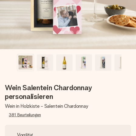
Erstelle etwas Einzigartiges in wenigen Schritten – mit
ihrem Namen, deinem Foto oder einer Nachricht von
Herzen. Kein Stress, nur pure Liebe für den perfekten
Moment.
Wein Salentein Chardonnay
personalisieren
Wein in Holzkiste - Salentein Chardonnay
381
Beurteilungen
Vorrätig