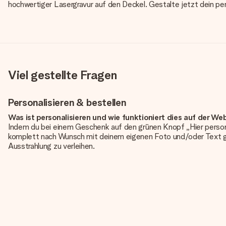
hochwertiger Lasergravur auf den Deckel. Gestalte jetzt dein p
Viel gestellte Fragen
Personalisieren & bestellen
Was ist personalisieren und wie funktioniert dies auf der We
Indem du bei einem Geschenk auf den grünen Knopf „Hier person
komplett nach Wunsch mit deinem eigenen Foto und/oder Text g
Ausstrahlung zu verleihen.
Ist die Personalisierung im Preis enthalten?
Der auf der Website angezeigte Preis ist inklusive der Personalisi
Hat mein Foto die richtige Qualität?
Wir möchten sicherstellen, dass du mit deinem Geschenk rundum zu
erforderliche Qualität aufweist, wende dich bitte an unseren 
Qualität für dich überprüfen!