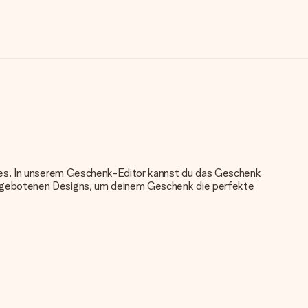
nkes. In unserem Geschenk-Editor kannst du das Geschenk
angebotenen Designs, um deinem Geschenk die perfekte
u verwenden. Wenn du dir nicht sicher bist, ob dein Bild die
das du bestellen möchtest. Unser Kundenservice kann dann die