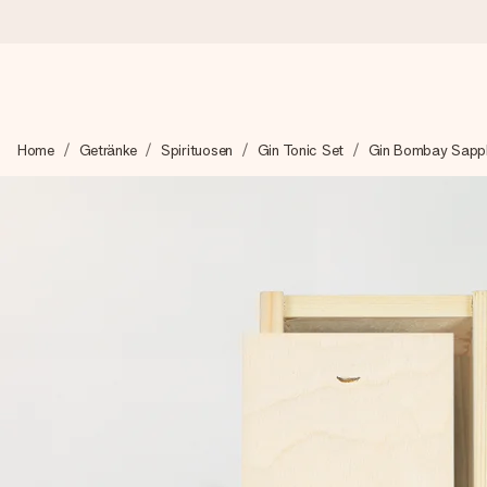
Heute bestellt, in 1 Werktag verschickt
Home
Getränke
Spirituosen
Gin Tonic Set
Gin Bombay Sapph
Wir bereiten dein Geschenk sorgfältig vor und schicken es bli
4,8 (basierend auf +15.000 Bewertungen)
Unsere Geschenke begeistern. Kunden bewerten uns mit 4,8 be
Mit Liebe gemacht, im Handumdrehen
Erstelle etwas Einzigartiges in wenigen Schritten – mit ihre