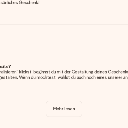
ersönliches Geschenk!
bsite?
alisieren“ klickst, beginnst du mit der Gestaltung deines Gesche
estalten. Wenn du möchtest, wählst du auch noch eines unserer 
erung. So ist und bleibt es übersichtlich!
Mehr lesen
frieden bist. Deshalb ist es wichtig, qualitativ hochwertige Fotos z
Kundenservice und füge dein Foto zusammen mit dem Geschenk bei, 