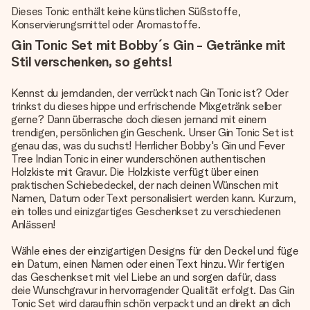
Dieses Tonic enthält keine künstlichen Süßstoffe,
Konservierungsmittel oder Aromastoffe.
Gin Tonic Set mit Bobby´s Gin - Getränke mit
Stil verschenken, so gehts!
Kennst du jemdanden, der verrückt nach Gin Tonic ist? Oder
trinkst du dieses hippe und erfrischende Mixgetränk selber
gerne? Dann überrasche doch diesen jemand mit einem
trendigen,
persönlichen gin Geschenk
. Unser Gin Tonic Set ist
genau das, was du suchst! Herrlicher Bobby's Gin und Fever
Tree Indian Tonic in einer wunderschönen authentischen
Holzkiste mit Gravur. Die Holzkiste verfügt über einen
praktischen Schiebedeckel, der nach deinen Wünschen mit
Namen, Datum oder Text personalisiert werden kann. Kurzum,
ein tolles und einizgartiges Geschenkset zu verschiedenen
Anlässen!
Wähle eines der einzigartigen Designs für den Deckel und füge
ein Datum, einen Namen oder einen Text hinzu. Wir fertigen
das Geschenkset mit viel Liebe an und sorgen dafür, dass
deie Wunschgravur in hervorragender Qualität erfolgt. Das Gin
Tonic Set wird daraufhin schön verpackt und an direkt an dich