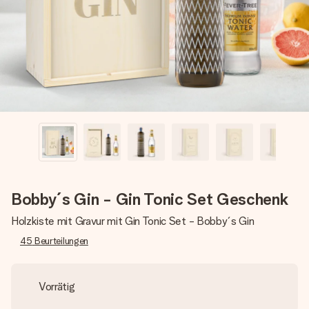
Erstelle etwas Einzigartiges in wenigen Schritten – mit
ihrem Namen, deinem Foto oder einer Nachricht von
Herzen. Kein Stress, nur pure Liebe für den perfekten
Moment.
Bobby´s Gin - Gin Tonic Set Geschenk
Holzkiste mit Gravur mit Gin Tonic Set - Bobby´s Gin
45
Beurteilungen
Vorrätig