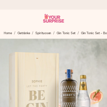
Heute bestellt, in 1 Werktag verschickt
Home
Getränke
Spirituosen
Gin Tonic Set
Gin Tonic Set - B
Wir bereiten dein Geschenk sorgfältig vor und schicken es
blitzschnell – damit du es genau zum richtigen Zeitpunkt
überreichen kannst, wenn es am meisten zählt.
4,8 (basierend auf +15.000 Bewertungen)
Unsere Geschenke begeistern. Kunden bewerten uns mit
4,8 bei Google Reviews (Gesamtergebnis aller Länder, in
die wir versenden).
Mit Liebe gemacht, im Handumdrehen