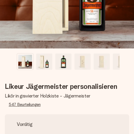
Erstelle etwas Einzigartiges in wenigen Schritten – mit
ihrem Namen, deinem Foto oder einer Nachricht von
Herzen. Kein Stress, nur pure Liebe für den perfekten
Moment.
Likeur Jägermeister personalisieren
Likör in gravierter Holzkiste - Jägermeister
547
Beurteilungen
Vorrätig