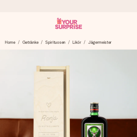
Heute bestellt, in 1 Werktag verschickt
Home
Getränke
Spirituosen
Likör
Jägermeister
Wir bereiten dein Geschenk sorgfältig vor und schicken es
blitzschnell – damit du es genau zum richtigen Zeitpunkt
überreichen kannst, wenn es am meisten zählt.
4,8 (basierend auf +15.000 Bewertungen)
Unsere Geschenke begeistern. Kunden bewerten uns mit
4,8 bei Google Reviews (Gesamtergebnis aller Länder, in
die wir versenden).
Mit Liebe gemacht, im Handumdrehen