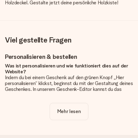
Holzdeckel. Gestalte jetzt deine persönliche Holzkiste!
Viel gestellte Fragen
Personalisieren & bestellen
Was ist personalisieren und wie funktioniert dies auf der
Website?
Indem du bei einem Geschenk auf den grünen Knopf „Hier
personalisieren“ klickst, beginnst du mit der Gestaltung deines
Geschenkes. In unserem Geschenk-Editor kannst du das
Geschenk komplett nach Wunsch mit deinem eigenen Foto
und/oder Text gestalten. Wenn du möchtest, wählst du auch
noch eines unserer angebotenen Designs, um deinem
Mehr lesen
Geschenk die perfekte Ausstrahlung zu verleihen.
Ist die Personalisierung im Preis enthalten?
Der auf der Website angezeigte Preis ist inklusive der
Personalisierung. So ist und bleibt es übersichtlich!