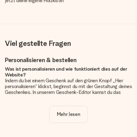
jetzt deine eigene Holzkiste!
Viel gestellte Fragen
Personalisieren & bestellen
Was ist personalisieren und wie funktioniert dies auf der
Website?
Indem du bei einem Geschenk auf den grünen Knopf „Hier
personalisieren“ klickst, beginnst du mit der Gestaltung deines
Geschenkes. In unserem Geschenk-Editor kannst du das
Geschenk komplett nach Wunsch mit deinem eigenen Foto
und/oder Text gestalten. Wenn du möchtest, wählst du auch
noch eines unserer angebotenen Designs, um deinem
Mehr lesen
Geschenk die perfekte Ausstrahlung zu verleihen.
Ist die Personalisierung im Preis enthalten?
Der auf der Website angezeigte Preis ist inklusive der