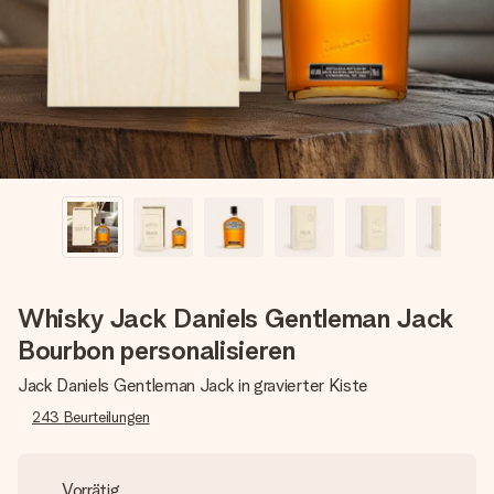
Erstelle etwas Einzigartiges in wenigen Schritten – mit
ihrem Namen, deinem Foto oder einer Nachricht von
Herzen. Kein Stress, nur pure Liebe für den perfekten
Moment.
Whisky Jack Daniels Gentleman Jack
Bourbon personalisieren
Jack Daniels Gentleman Jack in gravierter Kiste
243
Beurteilungen
Vorrätig