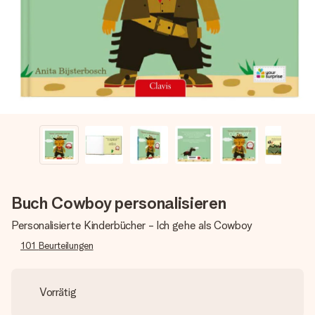
Erstelle etwas Einzigartiges in wenigen Schritten – mit
ihrem Namen, deinem Foto oder einer Nachricht von
Herzen. Kein Stress, nur pure Liebe für den perfekten
Moment.
Buch Cowboy personalisieren
Personalisierte Kinderbücher - Ich gehe als Cowboy
101
Beurteilungen
Vorrätig