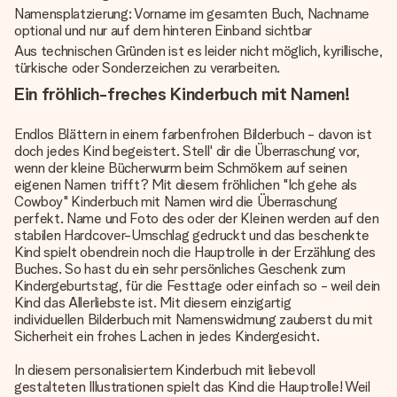
Namensplatzierung: Vorname im gesamten Buch, Nachname
optional und nur auf dem hinteren Einband sichtbar
Aus technischen Gründen ist es leider nicht möglich, kyrillische,
türkische oder Sonderzeichen zu verarbeiten.
Ein fröhlich-freches Kinderbuch mit Namen!
Endlos Blättern in einem farbenfrohen Bilderbuch - davon ist
doch jedes Kind begeistert. Stell' dir die Überraschung vor,
wenn der kleine Bücherwurm beim Schmökern auf seinen
eigenen Namen trifft? Mit diesem fröhlichen "Ich gehe als
Cowboy" Kinderbuch mit Namen wird die Überraschung
perfekt. Name und Foto des oder der Kleinen werden auf den
stabilen Hardcover-Umschlag gedruckt und das beschenkte
Kind spielt obendrein noch die Hauptrolle in der Erzählung des
Buches. So hast du ein sehr persönliches Geschenk zum
Kindergeburtstag, für die Festtage oder einfach so - weil dein
Kind das Allerliebste ist. Mit diesem einzigartig
individuellen Bilderbuch
mit Namenswidmung zauberst du mit
Sicherheit ein frohes Lachen in jedes Kindergesicht.
In diesem
personalisiertem Kinderbuch
mit liebevoll
gestalteten Illustrationen spielt das Kind die Hauptrolle! Weil