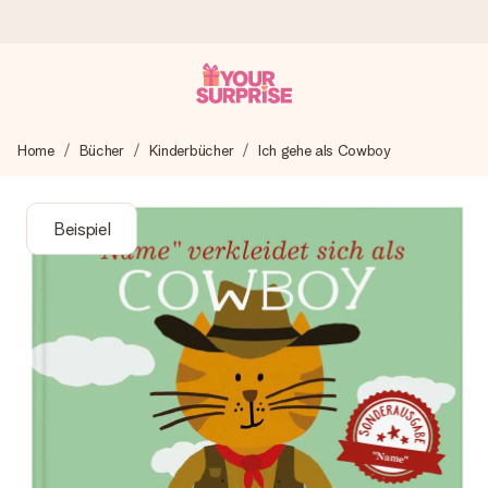
Heute bestellt, in 1 Werktag verschickt
Home
Bücher
Kinderbücher
Ich gehe als Cowboy
Wir bereiten dein Geschenk sorgfältig vor und schicken es
blitzschnell – damit du es genau zum richtigen Zeitpunkt
überreichen kannst, wenn es am meisten zählt.
Beispiel
4,8 (basierend auf +15.000 Bewertungen)
Unsere Geschenke begeistern. Kunden bewerten uns mit
4,8 bei Google Reviews (Gesamtergebnis aller Länder, in
die wir versenden).
Mit Liebe gemacht, im Handumdrehen