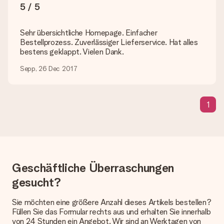
5 / 5
Lieferzeit, Lieferoptionen und Versandkosten
Sehr übersichtliche Homepage. Einfacher
Kann ich ein Lieferdatum wählen?
Bestellprozess. Zuverlässiger Lieferservice. Hat alles
Bedauerlicherweise ist es momentan (noch) nicht möglich, das
bestens geklappt. Vielen Dank.
Geschenk zu einem Wunschtermin liefern zu lassen.
Sepp, 26 Dec 2017
Wie lange dauert die Lieferzeit und wann werde ich mein
Geschenk erhalten?
Die aktuelle Lieferzeit steht jeweils auf der Produktseite bei
dem Geschenk vermeldet. Du kannst darauf vertrauen, dass
1
eine fristgerechte Lieferung durch unsere Lieferdienste
erfolgt.
Welche Lieferoptionen stehen zur Verfügung?
Derzeit können wir (noch) keine verschiedenen Lieferoptionen
anbieten. Das Geschenk, das bestellt wird, wird als Paket oder
Geschäftliche Überraschungen
Päckchen versendet. Möchtest du wissen, ob es als Paket
oder Päckchen geliefert wird, kontaktiere bitte unseren
gesucht?
Kundenservice.
Sie möchten eine größere Anzahl dieses Artikels bestellen?
Zahlung
Füllen Sie das Formular rechts aus und erhalten Sie innerhalb
von 24 Stunden ein Angebot. Wir sind an Werktagen von
Wie kann ich meine Bestellung bezahlen?